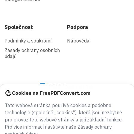
Společnost
Podpora
Podmínky a soukromí
Nápověda
Zásady ochrany osobních
údajů
PDF Converter
Cookies na FreePDFConvert.com
Tato webová stránka používá cookies a podobné
943029868161
technologie (společně „cookies“), které jsou nezbytné
souborů převedeno od roku 2005
pro provoz této webové stránky a její základní funkce.
Pro více informací navštivte naše Zásady ochrany