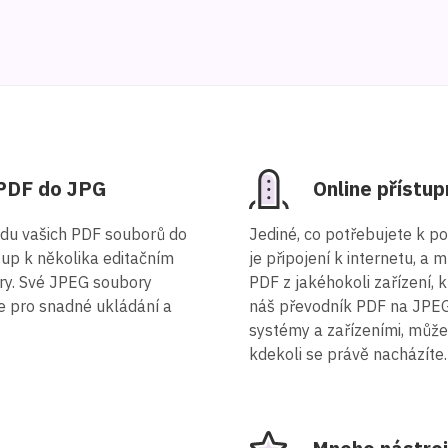
 PDF do JPG
Online přístu
odu vašich PDF souborů do
Jediné, co potřebujete k p
tup k několika editačním
je připojení k internetu, a
ory. Své JPEG soubory
PDF z jakéhokoli zařízení,
e pro snadné ukládání a
náš převodník PDF na JPEG 
systémy a zařízeními, může
kdekoli se právě nacházíte.