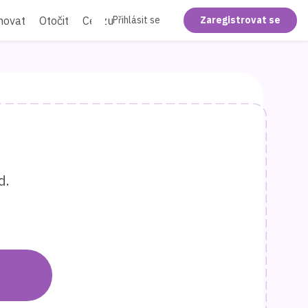
movat
Otočit
Cenzurovat
Zploštit
Přihlásit se
Zaregistrovat se
d.