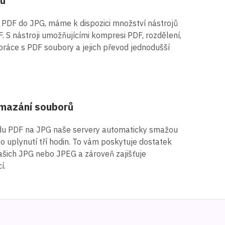
jů
 PDF do JPG, máme k dispozici množství nástrojů
 S nástroji umožňujícími kompresi PDF, rozdělení,
e práce s PDF soubory a jejich převod jednodušší
mazání souborů
du PDF na JPG naše servery automaticky smažou
 uplynutí tří hodin. To vám poskytuje dostatek
vašich JPG nebo JPEG a zároveň zajišťuje
í.