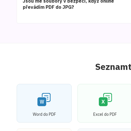
Jsou mé soubory v bezpečí, když online
převádím PDF do JPG?
Seznamte
Word do PDF
Excel do PDF