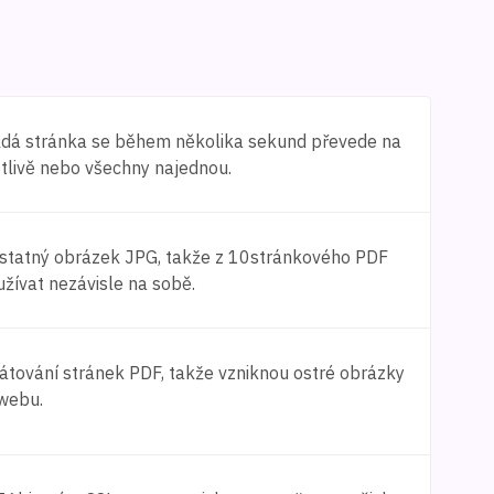
ždá stránka se během několika sekund převede na
otlivě nebo všechny najednou.
statný obrázek JPG, takže z 10stránkového PDF
žívat nezávisle na sobě.
mátování stránek PDF, takže vzniknou ostré obrázky
 webu.