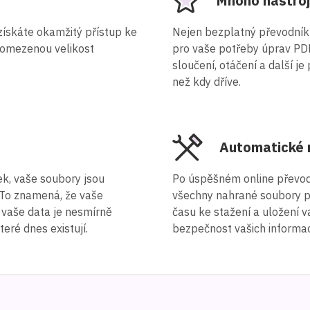
Mnoho nástro
ískáte okamžitý přístup ke
Nejen bezplatný převodník
eomezenou velikost
pro vaše potřeby úprav PDF.
sloučení, otáčení a další j
než kdy dříve.
Automatické 
k, vaše soubory jsou
Po úspěšném online převo
 To znamená, že vaše
všechny nahrané soubory po
 vaše data je nesmírně
času ke stažení a uložení 
teré dnes existují.
bezpečnost vašich informac