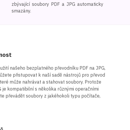
zbývající soubory PDF a JPG automaticky
smazány.
pnost
oužití našeho bezplatného převodníku PDF na JPG,
 můžete přistupovat k naší sadě nástrojů pro převod
 které může nahrávat a stahovat soubory. Protože
je kompatibilní s několika různými operačními
te převádět soubory z jakéhokoli typu počítače,