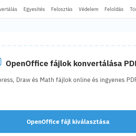
vertálás
Egyesítés
Felosztás
Védelem
Feloldás
Tö
OpenOffice fájlok konvertálása PD
press, Draw és Math fájlok online és ingyenes 
OpenOffice fájl kiválasztása