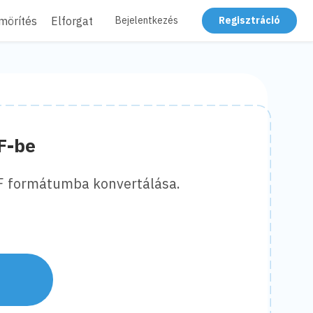
mörítés
Elforgatás
Kitakarás
Laposítás
Bejelentkezés
Regisztráció
F-be
PDF formátumba konvertálása.