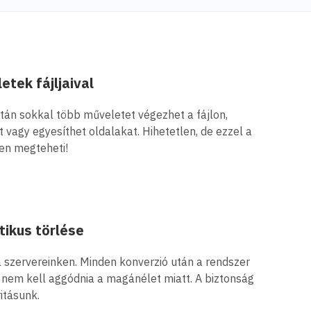
tek fájljaival
tán sokkal több műveletet végezhet a fájlon,
t vagy egyesíthet oldalakat. Hihetetlen, de ezzel a
en megteheti!
tikus törlése
a szervereinken. Minden konverzió után a rendszer
így nem kell aggódnia a magánélet miatt. A biztonság
itásunk.