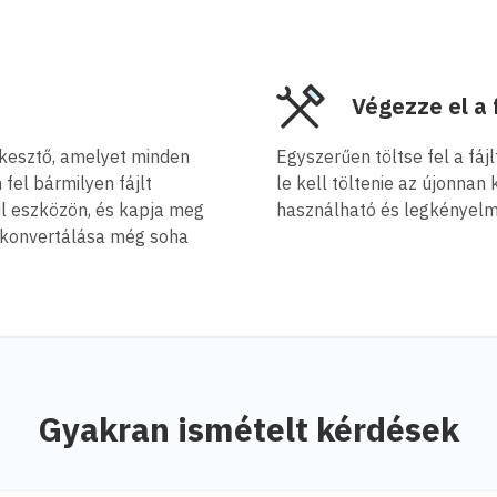
Végezze el a
rkesztő, amelyet minden
Egyszerűen töltse fel a fá
fel bármilyen fájlt
le kell töltenie az újonnan
il eszközön, és kapja meg
használható és legkényelme
 konvertálása még soha
Gyakran ismételt kérdések