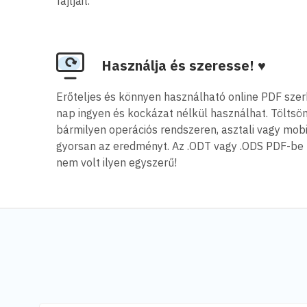
fájljait.
Használja és szeresse! ♥
Erőteljes és könnyen használható online PDF sze
nap ingyen és kockázat nélkül használhat. Töltsön 
bármilyen operációs rendszeren, asztali vagy mob
gyorsan az eredményt. Az .ODT vagy .ODS PDF-be
nem volt ilyen egyszerű!