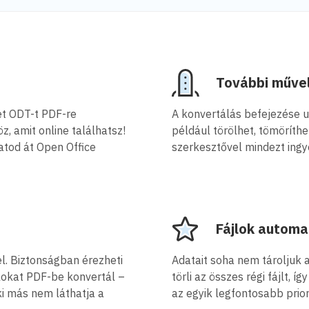
További művele
et ODT-t PDF-re
A konvertálás befejezése u
z, amit online találhatsz!
például törölhet, tömöríthe
atod át Open Office
szerkesztővel mindezt ingy
Fájlok automa
l. Biztonságban érezheti
Adatait soha nem tároljuk 
lokat PDF-be konvertál –
törli az összes régi fájlt, 
ki más nem láthatja a
az egyik legfontosabb prior