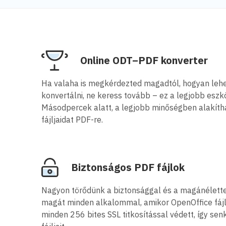
Online ODT–PDF konverter
Ha valaha is megkérdezted magadtól, hogyan leh
konvertálni, ne keress tovább – ez a legjobb eszkö
Másodpercek alatt, a legjobb minőségben alakíth
fájljaidat PDF-re.
Biztonságos PDF fájlok
Nagyon törődünk a biztonsággal és a magánélette
magát minden alkalommal, amikor OpenOffice fáj
minden 256 bites SSL titkosítással védett, így sen