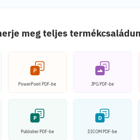
erje meg teljes termékcsaládu
PowerPoint PDF-be
JPG PDF-be
Publisher PDF-be
DICOM PDF-be