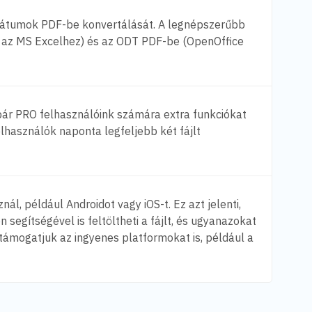
átumok PDF-be konvertálását. A legnépszerűbb
 az MS Excelhez) és az ODT PDF-be (OpenOffice
bár PRO felhasználóink számára extra funkciókat
elhasználók naponta legfeljebb két fájlt
ál, például Androidot vagy iOS-t. Ez azt jelenti,
egítségével is feltöltheti a fájlt, és ugyanazokat
támogatjuk az ingyenes platformokat is, például a