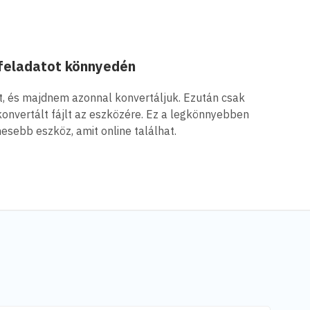
 feladatot könnyedén
jlt, és majdnem azonnal konvertáljuk. Ezután csak
 konvertált fájlt az eszközére. Ez a legkönnyebben
sebb eszköz, amit online találhat.