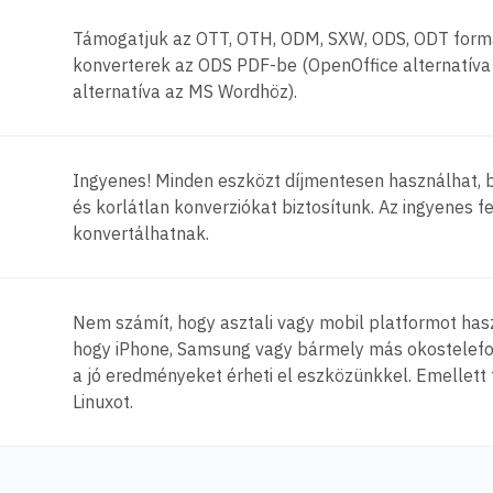
Támogatjuk az OTT, OTH, ODM, SXW, ODS, ODT form
konverterek az ODS PDF-be (OpenOffice alternatíva
alternatíva az MS Wordhöz).
Ingyenes! Minden eszközt díjmentesen használhat, 
és korlátlan konverziókat biztosítunk. Az ingyenes f
konvertálhatnak.
Nem számít, hogy asztali vagy mobil platformot haszn
hogy iPhone, Samsung vagy bármely más okostelefon s
a jó eredményeket érheti el eszközünkkel. Emellett 
Linuxot.