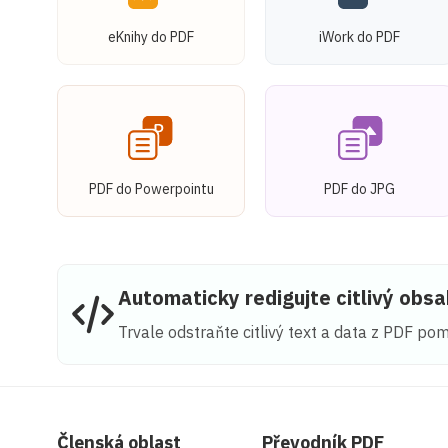
eKnihy do PDF
iWork do PDF
PDF do Powerpointu
PDF do JPG
Automaticky redigujte citlivý obs
Trvale odstraňte citlivý text a data z PDF p
Členská oblast
Převodník PDF