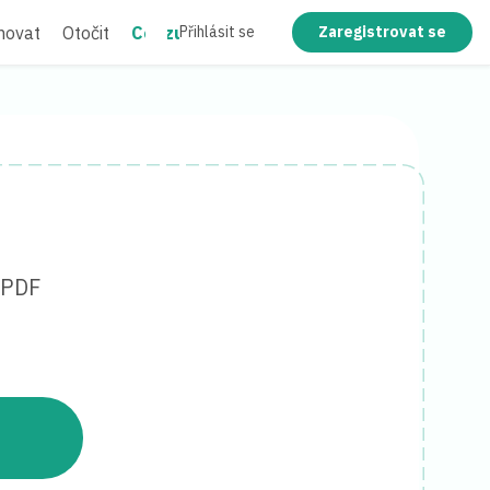
movat
Otočit
Cenzurovat
Zploštit
Přihlásit se
Zaregistrovat se
 PDF