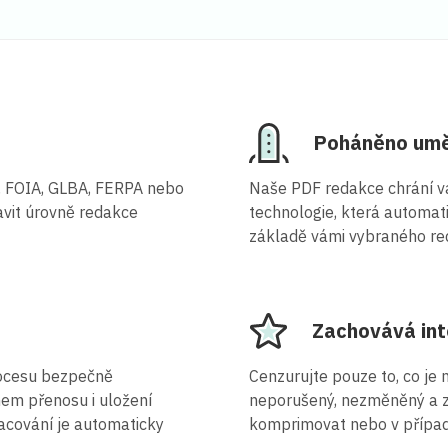
Poháněno uměl
, FOIA, GLBA, FERPA nebo
Naše PDF redakce chrání va
avit úrovně redakce
technologie, která automati
základě vámi vybraného red
Zachovává int
ocesu bezpečně
Cenzurujte pouze to, co je
em přenosu i uložení
neporušený, nezměněný a za
cování je automaticky
komprimovat nebo v případ