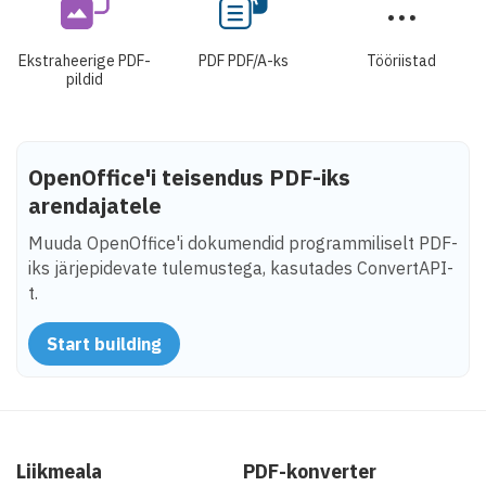
Ekstraheerige PDF-
PDF PDF/A-ks
Tööriistad
pildid
OpenOffice'i teisendus PDF-iks
arendajatele
Muuda OpenOffice'i dokumendid programmiliselt PDF-
iks järjepidevate tulemustega, kasutades ConvertAPI-
t.
Start building
Liikmeala
PDF-konverter