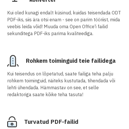
Kui oled kunagi endalt küsinud, kuidas teisendada ODT
PDF-iks, siis ära otsi enam - see on parim tööriist, mida
veebis leida võid! Muuda oma Open Office'i failid
sekunditega PDF-iks parima kvaliteediga.
Rohkem toiminguid teie failidega
Kui teisendus on lõpetatud, saate failiga teha palju
rohkem toiminguid, näiteks kustutada, tihendada või
lehti ühendada. Hämmastav on see, et selle
redaktoriga saate kõike teha tasuta!
Turvatud PDF-failid