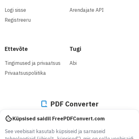
Logi sisse
Arendajate API
Registreeru
Ettevõte
Tugi
Tingimused ja privaatsus
Abi
Privaatsuspoliitika
PDF Converter
Küpsised saidil FreePDFConvert.com
936497943028
See veebisait kasutab küpsiseid ja sarnaseid
faili on konverteeritud alates 2005. aastast
tehnoloogiaid (ühiselt „küpsised“), mis on selle veebisaidi