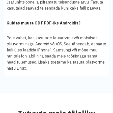
lisafunktsioone ja piiramatu teisenduste arvu. Tasuta
kasutajad saavad teisendada kuni kaks faili päevas.
Kuidas muuta ODT PDF-iks Androidis?
Pole vahet, kas kasutate lauaarvutit või mobiilset
platvormi nagu Android või iOS. See tähendab, et saate
faili üles laadida iPhone'i, Samsungi või mõne muu
nutitelefoni abil ning saada meie tööriistaga sama
head tulemused. Lisaks toetame ka tasuta platvorme
nagu Linux.