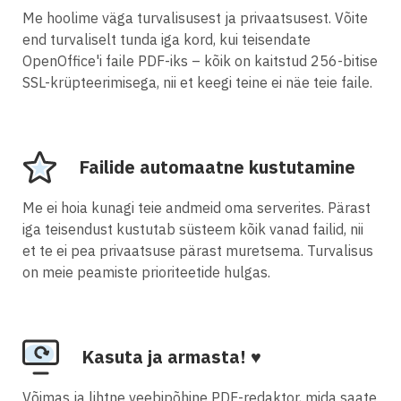
Me hoolime väga turvalisusest ja privaatsusest. Võite
end turvaliselt tunda iga kord, kui teisendate
OpenOffice'i faile PDF-iks – kõik on kaitstud 256-bitise
SSL-krüpteerimisega, nii et keegi teine ei näe teie faile.
Failide automaatne kustutamine
Me ei hoia kunagi teie andmeid oma serverites. Pärast
iga teisendust kustutab süsteem kõik vanad failid, nii
et te ei pea privaatsuse pärast muretsema. Turvalisus
on meie peamiste prioriteetide hulgas.
Kasuta ja armasta! ♥
Võimas ja lihtne veebipõhine PDF-redaktor, mida saate