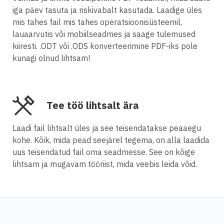
iga päev tasuta ja riskivabalt kasutada. Laadige üles
mis tahes fail mis tahes operatsioonisüsteemil,
lauaarvutis või mobiilseadmes ja saage tulemused
kiiresti. .ODT või .ODS konverteerimine PDF-iks pole
kunagi olnud lihtsam!
Tee töö lihtsalt ära
Laadi fail lihtsalt üles ja see teisendatakse peaaegu
kohe. Kõik, mida pead seejärel tegema, on alla laadida
uus teisendatud fail oma seadmesse. See on kõige
lihtsam ja mugavam tööriist, mida veebis leida võid.