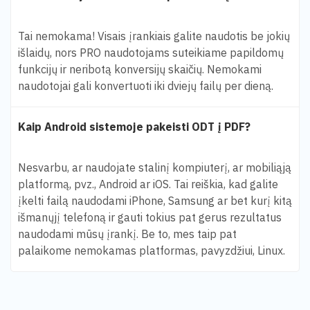
Tai nemokama! Visais įrankiais galite naudotis be jokių
išlaidų, nors PRO naudotojams suteikiame papildomų
funkcijų ir neribotą konversijų skaičių. Nemokami
naudotojai gali konvertuoti iki dviejų failų per dieną.
Kaip Android sistemoje pakeisti ODT į PDF?
Nesvarbu, ar naudojate stalinį kompiuterį, ar mobiliąją
platformą, pvz., Android ar iOS. Tai reiškia, kad galite
įkelti failą naudodami iPhone, Samsung ar bet kurį kitą
išmanųjį telefoną ir gauti tokius pat gerus rezultatus
naudodami mūsų įrankį. Be to, mes taip pat
palaikome nemokamas platformas, pavyzdžiui, Linux.