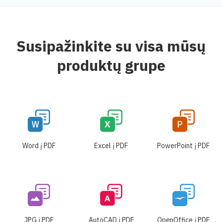
Susipažinkite su visa mūsų
produktų grupe
Word į PDF
Excel į PDF
PowerPoint į PDF
JPG į PDF
AutoCAD į PDF
OpenOffice į PDF