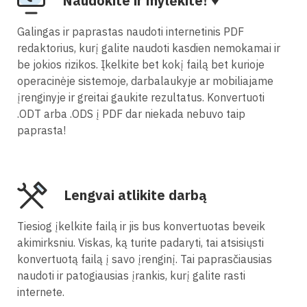
Naudokite ir mylėkite! ♥
Galingas ir paprastas naudoti internetinis PDF
redaktorius, kurį galite naudoti kasdien nemokamai ir
be jokios rizikos. Įkelkite bet kokį failą bet kurioje
operacinėje sistemoje, darbalaukyje ar mobiliajame
įrenginyje ir greitai gaukite rezultatus. Konvertuoti
.ODT arba .ODS į PDF dar niekada nebuvo taip
paprasta!
Lengvai atlikite darbą
Tiesiog įkelkite failą ir jis bus konvertuotas beveik
akimirksniu. Viskas, ką turite padaryti, tai atsisiųsti
konvertuotą failą į savo įrenginį. Tai paprasčiausias
naudoti ir patogiausias įrankis, kurį galite rasti
internete.