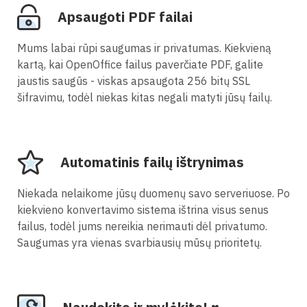
Apsaugoti PDF failai
Mums labai rūpi saugumas ir privatumas. Kiekvieną
kartą, kai OpenOffice failus paverčiate PDF, galite
jaustis saugūs - viskas apsaugota 256 bitų SSL
šifravimu, todėl niekas kitas negali matyti jūsų failų.
Automatinis failų ištrynimas
Niekada nelaikome jūsų duomenų savo serveriuose. Po
kiekvieno konvertavimo sistema ištrina visus senus
failus, todėl jums nereikia nerimauti dėl privatumo.
Saugumas yra vienas svarbiausių mūsų prioritetų.