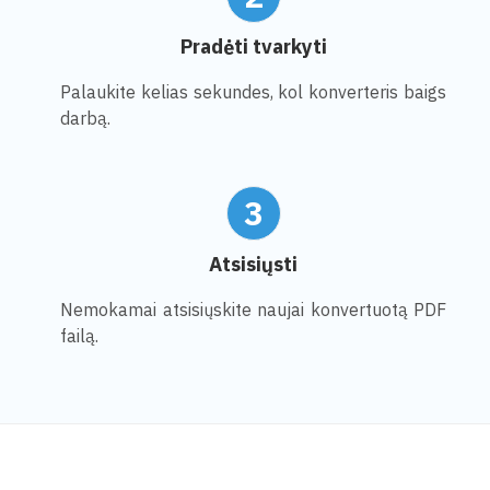
Pradėti tvarkyti
Palaukite kelias sekundes, kol konverteris baigs
darbą.
3
Atsisiųsti
Nemokamai atsisiųskite naujai konvertuotą PDF
failą.