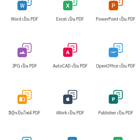
Word เป็น PDF
Excel เป็น PDF
PowerPoint เป็น PDF
JPG เป็น PDF
AutoCAD เป็น PDF
OpenOffice เป็น PDF
อีบุ๊กเป็นไฟล์ PDF
iWork เป็น PDF
Publisher เป็น PDF