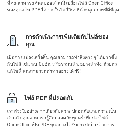
ที่คุณสามารถค้นพบออนไลน์! เปลี่ยนไฟล์ Open Office
ของคุณเป็น PDF ได้ภายในไม่กี่วินาทีด้วยคุณภาพที่ดีที่สุด
การดำเนินการเพิ่มเติมกับไฟล์ของ
คุณ
เมื่อการแปลงเสร็จสิ้น คุณสามารถทำสิ่งต่าง ๆ ได้มากขึ้น
กับไฟล์ เช่น ลบ, บีบอัด, หรือรวมหน้า. อย่างน่าทึ่ง, ด้วยตัว
แก้ไขนี้ คุณสามารถทำทุกอย่างได้ฟรี!
ไฟล์ PDF ที่ปลอดภัย
เราห่วงใยอย่างมากเกี่ยวกับความปลอดภัยและความเป็น
ส่วนตัว คุณสามารถรู้สึกปลอดภัยทุกครั้งที่แปลงไฟล์
OpenOffice เป็น PDF ทุกอย่างได้รับการปกป้องด้วยการ