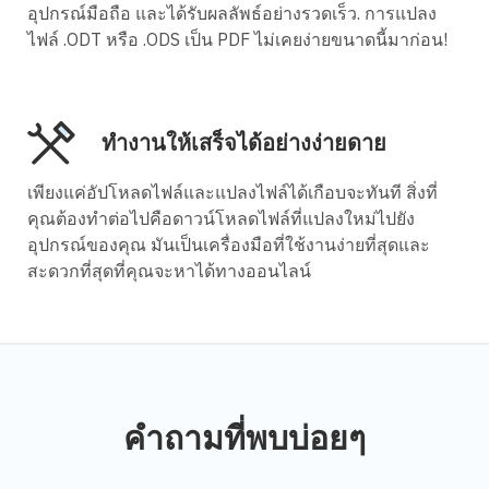
อุปกรณ์มือถือ และได้รับผลลัพธ์อย่างรวดเร็ว. การแปลง
ไฟล์ .ODT หรือ .ODS เป็น PDF ไม่เคยง่ายขนาดนี้มาก่อน!
ทำงานให้เสร็จได้อย่างง่ายดาย
เพียงแค่อัปโหลดไฟล์และแปลงไฟล์ได้เกือบจะทันที สิ่งที่
คุณต้องทำต่อไปคือดาวน์โหลดไฟล์ที่แปลงใหม่ไปยัง
อุปกรณ์ของคุณ มันเป็นเครื่องมือที่ใช้งานง่ายที่สุดและ
สะดวกที่สุดที่คุณจะหาได้ทางออนไลน์
คำถามที่พบบ่อยๆ