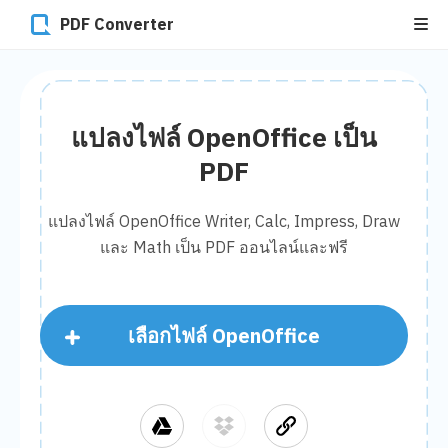
PDF Converter
แปลงไฟล์ OpenOffice เป็น
PDF
แปลงไฟล์ OpenOffice Writer, Calc, Impress, Draw
และ Math เป็น PDF ออนไลน์และฟรี
เลือกไฟล์ OpenOffice