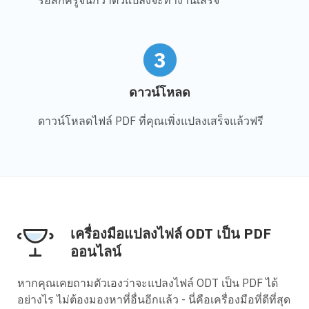
3
ดาวน์โหลด
ดาวน์โหลดไฟล์ PDF ที่คุณเพิ่งแปลงเสร็จแล้วฟรี
เครื่องมือแปลงไฟล์ ODT เป็น PDF
ออนไลน์
หากคุณเคยถามตัวเองว่าจะแปลงไฟล์ ODT เป็น PDF ได้
อย่างไร ไม่ต้องมองหาที่อื่นอีกแล้ว - นี่คือเครื่องมือที่ดีที่สุด