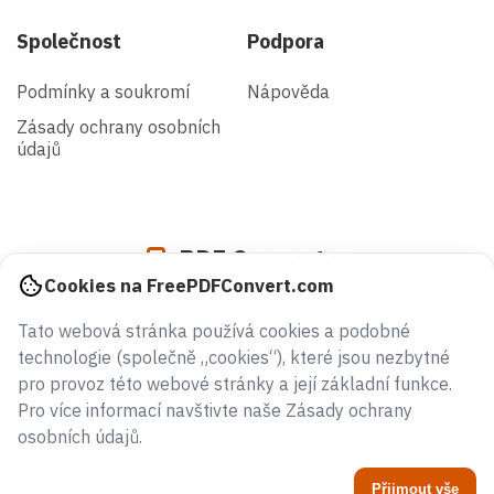
Společnost
Podpora
Podmínky a soukromí
Nápověda
Zásady ochrany osobních
údajů
PDF Converter
Cookies na FreePDFConvert.com
Tato webová stránka používá cookies a podobné
938367879427
technologie (společně „cookies“), které jsou nezbytné
souborů převedeno od roku 2005
pro provoz této webové stránky a její základní funkce.
Pro více informací navštivte naše Zásady ochrany
osobních údajů.
Přijmout vše