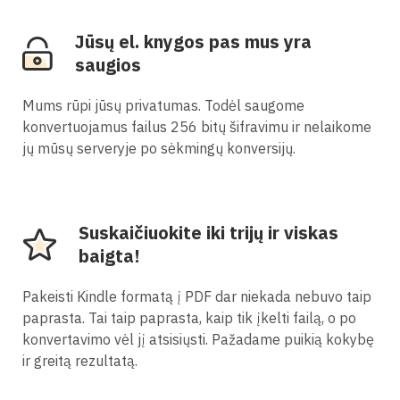
Jūsų el. knygos pas mus yra
saugios
Mums rūpi jūsų privatumas. Todėl saugome
konvertuojamus failus 256 bitų šifravimu ir nelaikome
jų mūsų serveryje po sėkmingų konversijų.
Suskaičiuokite iki trijų ir viskas
baigta!
Pakeisti Kindle formatą į PDF dar niekada nebuvo taip
paprasta. Tai taip paprasta, kaip tik įkelti failą, o po
konvertavimo vėl jį atsisiųsti. Pažadame puikią kokybę
ir greitą rezultatą.