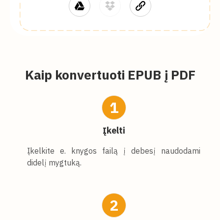
Kaip konvertuoti EPUB į PDF
1
Įkelti
Įkelkite e. knygos failą į debesį naudodami
didelį mygtuką.
2