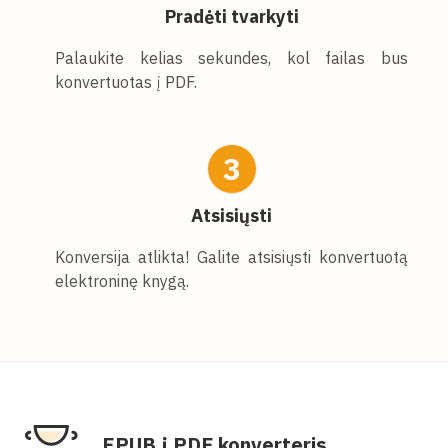
Pradėti tvarkyti
Palaukite kelias sekundes, kol failas bus
konvertuotas į PDF.
3
Atsisiųsti
Konversija atlikta! Galite atsisiųsti konvertuotą
elektroninę knygą.
EPUB į PDF konverteris