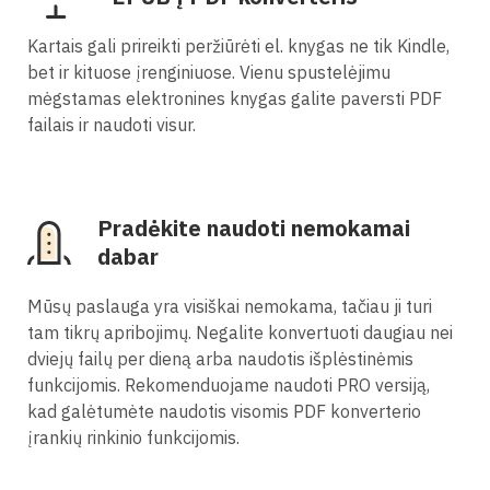
Kartais gali prireikti peržiūrėti el. knygas ne tik Kindle,
bet ir kituose įrenginiuose. Vienu spustelėjimu
mėgstamas elektronines knygas galite paversti PDF
failais ir naudoti visur.
Pradėkite naudoti nemokamai
dabar
Mūsų paslauga yra visiškai nemokama, tačiau ji turi
tam tikrų apribojimų. Negalite konvertuoti daugiau nei
dviejų failų per dieną arba naudotis išplėstinėmis
funkcijomis. Rekomenduojame naudoti PRO versiją,
kad galėtumėte naudotis visomis PDF konverterio
įrankių rinkinio funkcijomis.