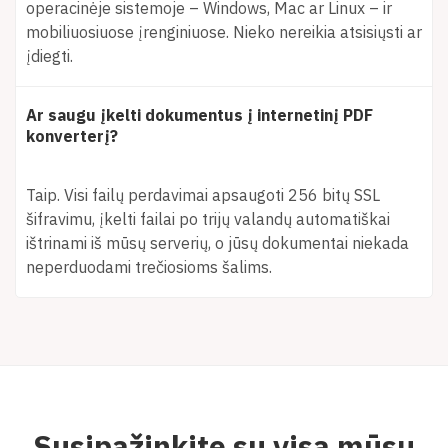
operacinėje sistemoje – Windows, Mac ar Linux – ir
mobiliuosiuose įrenginiuose. Nieko nereikia atsisiųsti ar
įdiegti.
Ar saugu įkelti dokumentus į internetinį PDF
konverterį?
Taip. Visi failų perdavimai apsaugoti 256 bitų SSL
šifravimu, įkelti failai po trijų valandų automatiškai
ištrinami iš mūsų serverių, o jūsų dokumentai niekada
neperduodami trečiosioms šalims.
Susipažinkite su visa mūsų