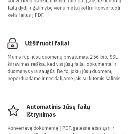
konverterio įrankių rinkiniu. Taip pat gausite neribotą
failų dydį ir galimybę vienu metu įkelti ir konvertuoti
kelis failus į PDF.
Užšifruoti failai
Mums rūpi jūsų duomenų privatumas. 256 bitų SSL
šifravimas reiškia, kad visi jūsų failai, dokumentai ir
duomenys yra saugūs. Be to, jokių jūsų duomenų
neperduodame ir nesidalijame jais su kitomis šalimis.
Automatinis Jūsų failų
ištrynimas
Konvertavę dokumentą į PDF, galėsite atsisiųsti ir