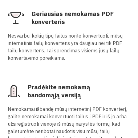
Geriausias nemokamas PDF
konverteris
Nesvarbu, kokių tipų failus norite konvertuoti, mūsų
internetinis failų konverteris yra daugiau nei tik PDF
failų konverteris. Tai sprendimas visiems jūsų failų
konvertavimo poreikiams.
Pradėkite nemokamą
bandomąją versiją
Nemokamai išbandę mūsų internetinį PDF konverterį,
galite nemokamai konvertuoti failus į PDF ir iš jo arba
užsiregistruoti vienoje iš mūsų narystės formų, kad
galėtumėte neribotai naudotis visu mūsų failų