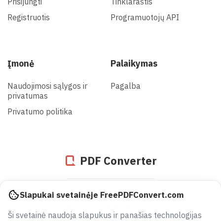
Prisijungti
Tinklaraštis
Registruotis
Programuotojų API
Įmonė
Palaikymas
Naudojimosi sąlygos ir
Pagalba
privatumas
Privatumo politika
PDF Converter
937237991507
Slapukai svetainėje FreePDFConvert.com
failai, konvertuoti nuo 2005 m
Ši svetainė naudoja slapukus ir panašias technologijas