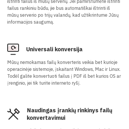
ištrinti failus iš mūsų serverių. Jei pamirštumėte ištrinti
failus rankiniu būdu, jie bus automatiškai ištrinti iš
mūsų serverio po trijų valandų, kad užtikrintume Jūsų
informacijos saugumą.
Universali konversija
Mūsų nemokamas failų konverteris veikia bet kurioje
operacinėje sistemoje, įskaitant Windows, Mac ir Linux.
Todėl galite konvertuoti failus į PDF iš bet kurios OS ar
įrenginio, jei tik turite interneto ryšį.
Naudingas įrankių rinkinys failų
konvertavimui