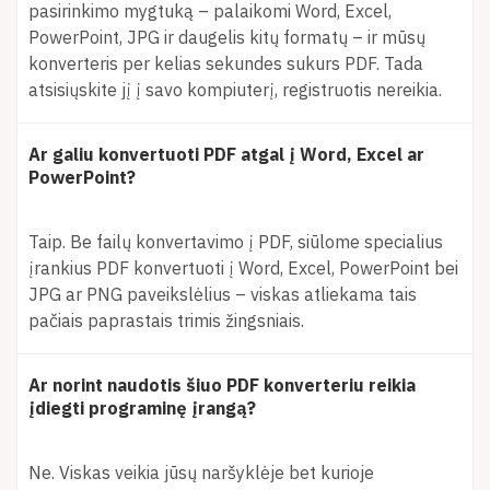
pasirinkimo mygtuką – palaikomi Word, Excel,
PowerPoint, JPG ir daugelis kitų formatų – ir mūsų
konverteris per kelias sekundes sukurs PDF. Tada
atsisiųskite jį į savo kompiuterį, registruotis nereikia.
Ar galiu konvertuoti PDF atgal į Word, Excel ar
PowerPoint?
Taip. Be failų konvertavimo į PDF, siūlome specialius
įrankius PDF konvertuoti į Word, Excel, PowerPoint bei
JPG ar PNG paveikslėlius – viskas atliekama tais
pačiais paprastais trimis žingsniais.
Ar norint naudotis šiuo PDF konverteriu reikia
įdiegti programinę įrangą?
Ne. Viskas veikia jūsų naršyklėje bet kurioje