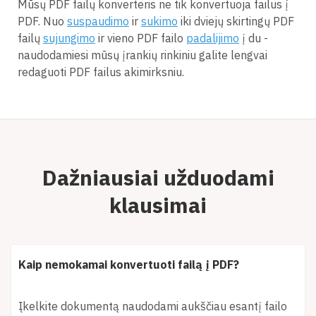
Mūsų PDF failų konverteris ne tik konvertuoja failus į
PDF. Nuo
suspaudimo
ir
sukimo
iki dviejų skirtingų PDF
failų
sujungimo
ir vieno PDF failo
padalijimo
į du -
naudodamiesi mūsų įrankių rinkiniu galite lengvai
redaguoti PDF failus akimirksniu.
Dažniausiai užduodami
klausimai
Kaip nemokamai konvertuoti failą į PDF?
Įkelkite dokumentą naudodami aukščiau esantį failo