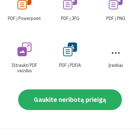
PDF į Powerpoint
PDF į JPG
PDF į PNG
Ištraukti PDF
PDF į PDF/A
Įrankiai
vaizdus
Gaukite neribotą prieigą