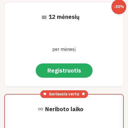
-30%
12 mėnesių
per mėnesį
Registruotis
Geriausia vertė
Neriboto laiko