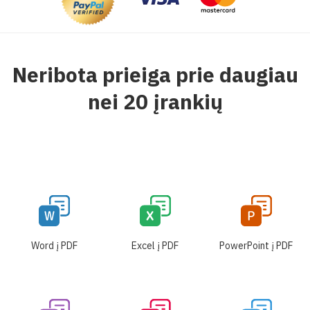
Neribota prieiga prie daugiau
nei 20 įrankių
Word į PDF
Excel į PDF
PowerPoint į PDF