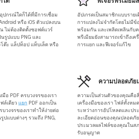
็ได้
ฟีเจอร์พรีเมียมสำ
ปกรณ์ใดก็ได้ที่มีการเชื่อม
อัปเกรดเป็นสมาชิกแบบรายเดือ
, Android หรือ iOS ตัวแปลงบน
การแปลงไม่จำกัดโดยไม่มีข
 ไม่ต้องติดตั้งซอฟต์แวร์
พร้อมกัน และเพลิดเพลินกั
ป็นรูปแบบ PNG และ
พรีเมียมยังสามารถเข้าถึงเค
๊ะ แล็ปท็อป แท็บเล็ต หรือ
การแยก และฟีเจอร์แก้ไข
ความปลอดภัยแ
องมือ PDF ครบวงจรของเรา
ความเป็นส่วนตัวของคุณคือส
ฟล์เดียว
แยก
PDF ออกเป็น
เครื่องมือของเรา ไฟล์ทั้งห
ครบวงจรของเราทำให้ง่ายต่อ
ระหว่างการอัปโหลดและประมว
รูปแบบต่างๆ รวมถึง PNG,
ละเอียดอ่อนของคุณปลอดภัยแล
ประมวลผลไฟล์ของคุณในสภาพ
รับอนุญาต