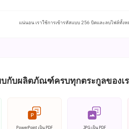
แน่นอน เราใช้การเข้ารหัสแบบ 256 บิตและลบไฟล์ทั้งหม
บกับผลิตภัณฑ์ครบทุกตระกูลของเ
PowerPoint เป็น PDF
JPG เป็น PDF