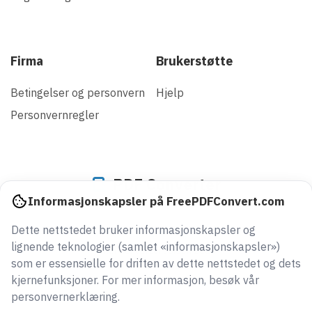
Firma
Brukerstøtte
Betingelser og personvern
Hjelp
Personvernregler
PDF Converter
Informasjonskapsler på FreePDFConvert.com
Dette nettstedet bruker informasjonskapsler og
946064404351
lignende teknologier (samlet «informasjonskapsler»)
filer konvertert siden 2005
som er essensielle for driften av dette nettstedet og dets
kjernefunksjoner. For mer informasjon, besøk vår
personvernerklæring.