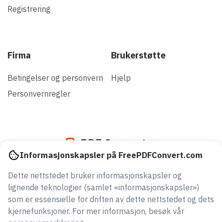
Registrering
Firma
Brukerstøtte
Betingelser og personvern
Hjelp
Personvernregler
PDF Converter
Informasjonskapsler på FreePDFConvert.com
Dette nettstedet bruker informasjonskapsler og
942321082427
lignende teknologier (samlet «informasjonskapsler»)
filer konvertert siden 2005
som er essensielle for driften av dette nettstedet og dets
kjernefunksjoner. For mer informasjon, besøk vår