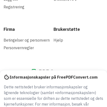
Registrering
Firma
Brukerstøtte
Betingelser og personvern
Hjelp
Personvernregler
PDF Converter
Informasjonskapsler på FreePDFConvert.com
Dette nettstedet bruker informasjonskapsler og
935519485086
lignende teknologier (samlet «informasjonskapsler»)
filer konvertert siden 2005
som er essensielle for driften av dette nettstedet og dets
kjernefunksjoner. For mer informasjon, besøk vår