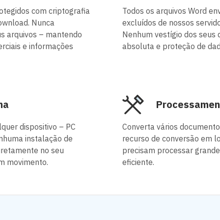
tegidos com criptografia
Todos os arquivos Word en
download. Nunca
excluídos de nossos servi
s arquivos – mantendo
Nenhum vestígio dos seus 
rciais e informações
absoluta e proteção de da
ma
Processament
quer dispositivo – PC
Converta vários document
enhuma instalação de
recurso de conversão em lo
iretamente no seu
precisam processar grande
 em movimento.
eficiente.