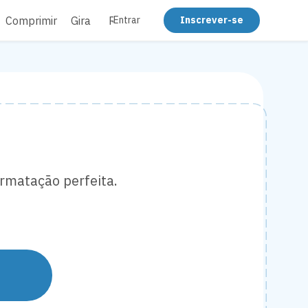
Comprimir
Girar
Redigir
Achatar
Entrar
Inscrever-se
rmatação perfeita.