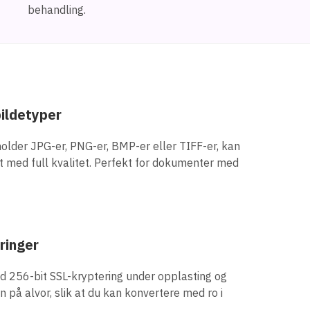
behandling.
bildetyper
older JPG-er, PNG-er, BMP-er eller TIFF-er, kan
t med full kvalitet. Perfekt for dokumenter med
øringer
ed 256-bit SSL-kryptering under opplasting og
n på alvor, slik at du kan konvertere med ro i