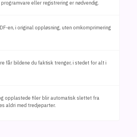
 programvare eller registrering er nødvendig.
 PDF-en, i original oppløsning, uten omkomprimering
e får bildene du faktisk trenger, i stedet for alt i
g opplastede filer blir automatisk slettet fra
s aldri med tredjeparter.