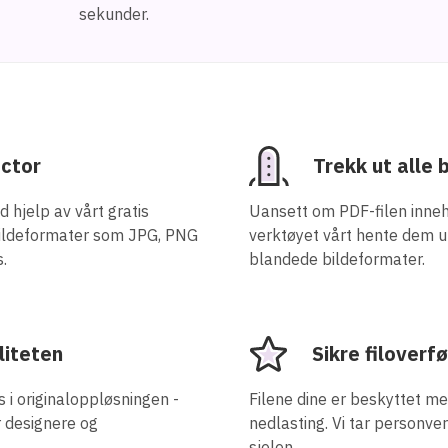
sekunder.
ctor
Trekk ut alle 
d hjelp av vårt gratis
Uansett om PDF-filen inneh
e bildeformater som JPG, PNG
verktøyet vårt hente dem u
s.
blandede bildeformater.
liteten
Sikre filoverf
 i originaloppløsningen -
Filene dine er beskyttet m
r designere og
nedlasting. Vi tar personver
sjelen.