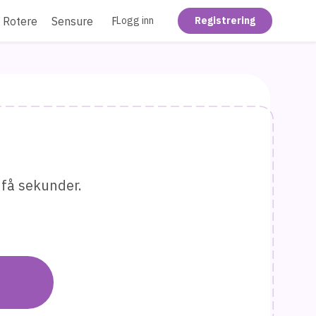
Rotere
Sensurer
Flate ut
Logg inn
Registrering
 få sekunder.