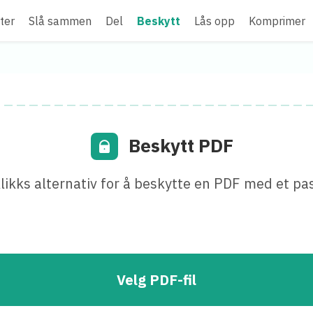
ter
Slå sammen
Del
Beskytt
Lås opp
Komprimer
Beskytt PDF
klikks alternativ for å beskytte en PDF med et pa
Velg PDF-fil