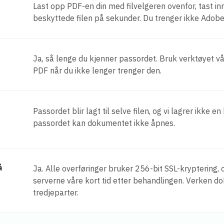
Last opp PDF-en din med filvelgeren ovenfor, tast in
beskyttede filen på sekunder. Du trenger ikke Adob
Ja, så lenge du kjenner passordet. Bruk verktøyet v
PDF når du ikke lenger trenger den.
Passordet blir lagt til selve filen, og vi lagrer ikke e
passordet kan dokumentet ikke åpnes.
å
Ja. Alle overføringer bruker 256-bit SSL-kryptering, o
serverne våre kort tid etter behandlingen. Verken 
tredjeparter.