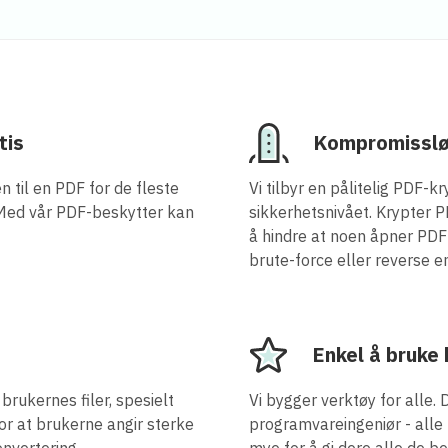
tis
Kompromisslø
 til en PDF for de fleste
Vi tilbyr en pålitelig PDF-
 Med vår PDF-beskytter kan
sikkerhetsnivået. Krypter 
å hindre at noen åpner PDF-
brute-force eller reverse e
Enkel å bruke
brukernes filer, spesielt
Vi bygger verktøy for alle. 
for at brukerne angir sterke
programvareingeniør - alle
onvertering.
mye for å gi dere alle de 