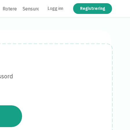
Rotere
Sensurer
Flate ut
Logg inn
Registrering
ssord