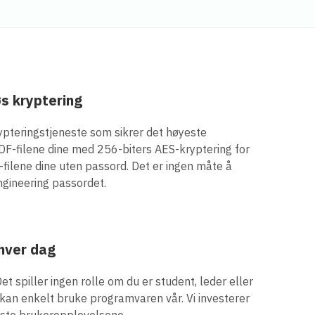
s kryptering
krypteringstjeneste som sikrer det høyeste
PDF-filene dine med 256-biters AES-kryptering for
filene dine uten passord. Det er ingen måte å
ngineering passordet.
 hver dag
Det spiller ingen rolle om du er student, leder eller
 kan enkelt bruke programvaren vår. Vi investerer
beste brukeropplevelsene.