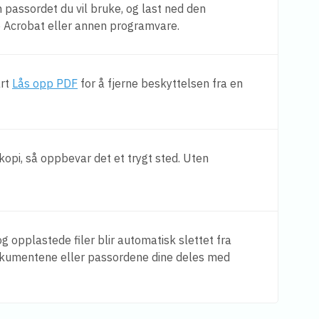
n passordet du vil bruke, og last ned den
e Acrobat eller annen programvare.
årt
Lås opp PDF
for å fjerne beskyttelsen fra en
n kopi, så oppbevar det et trygt sted. Uten
g opplastede filer blir automatisk slettet fra
dokumentene eller passordene dine deles med