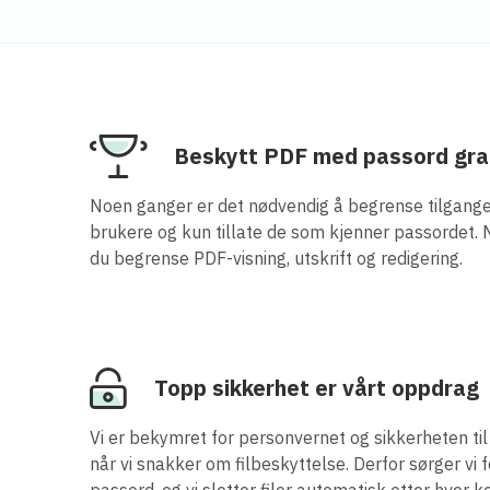
Beskytt PDF med passord gra
Noen ganger er det nødvendig å begrense tilgangen
brukere og kun tillate de som kjenner passordet.
du begrense PDF-visning, utskrift og redigering.
Topp sikkerhet er vårt oppdrag
Vi er bekymret for personvernet og sikkerheten til 
når vi snakker om filbeskyttelse. Derfor sørger vi 
passord, og vi sletter filer automatisk etter hver k