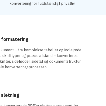
konvertering for fuldstændigt privatliv.
 formatering
okument – fra komplekse tabeller og indlejrede
de skrifttyper og præcis afstand – konverteres
skrifter, sidefødder, sidetal og dokumentstruktur
ele konverteringsprocessen.
 sletning
og konverterede PDF'er slettes permanent fra