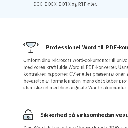
DOC, DOCX, DOTX og RTF-filer.
Professionel Word til PDF-kon
Omform dine Microsoft Word-dokumenter til univer
med vores kraftfulde Word til PDF-konverter. Uan
kontrakter, rapporter, CV'er eller præsentationer, 
bevarelse af formateringen, mens det skaber profe
identiske ud med dine originale Word-dokumenter.
Sikkerhed på virksomhedsnivea
Dine Word-dokumenter og konverterede PDF'er er