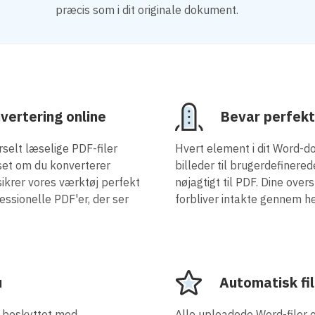
præcis som i dit originale dokument.
vertering online
Bevar perfekt
selt læselige PDF-filer
Hvert element i dit Word-d
set om du konverterer
billeder til brugerdefinere
sikrer vores værktøj perfekt
nøjagtigt til PDF. Dine over
ssionelle PDF'er, der ser
forbliver intakte gennem h
u
Automatisk fil
 beskyttet med
Alle uploadede Word-filer 