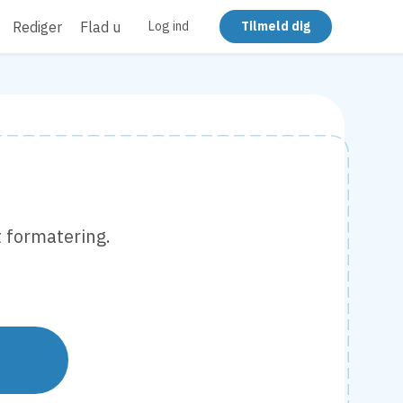
Rediger
Flad ud
Log ind
Tilmeld dig
t formatering.