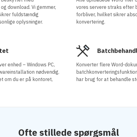
 og download. Vi gemmer,
vores servere straks efter
 sikrer fuldstændig
forbliver, hvilket sikrer ab
sonlige oplysninger.
konvertering.
tet
Batchbehandl
hver enhed – Windows PC,
Konverter flere Word-doku
twareinstallation nødvendig.
batchkonverteringsfunktion.
et om du er på kontoret,
har brug for at behandle s
Ofte stillede spørgsmål