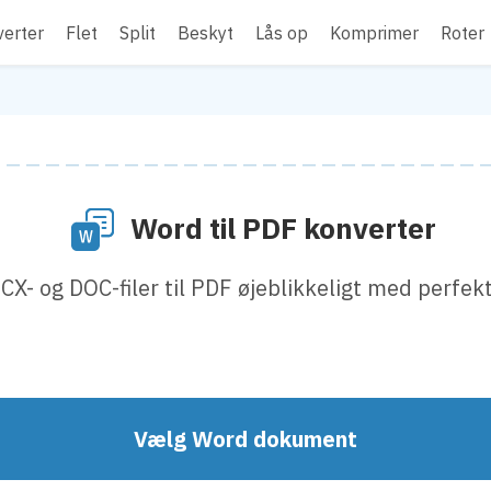
erter
Flet
Split
Beskyt
Lås op
Komprimer
Roter
Word til PDF konverter
X- og DOC-filer til PDF øjeblikkeligt med perfek
Vælg Word dokument