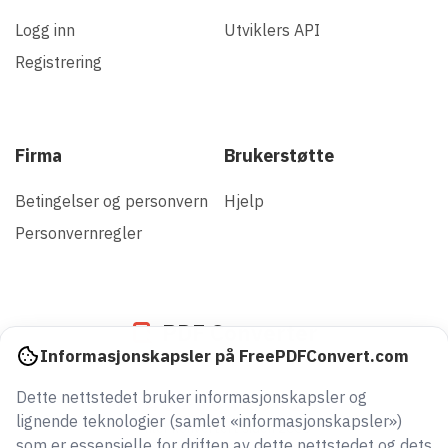
Logg inn
Utviklers API
Registrering
Firma
Brukerstøtte
Betingelser og personvern
Hjelp
Personvernregler
PDF Converter
Informasjonskapsler på FreePDFConvert.com
Dette nettstedet bruker informasjonskapsler og
945756579064
lignende teknologier (samlet «informasjonskapsler»)
filer konvertert siden 2005
som er essensielle for driften av dette nettstedet og dets