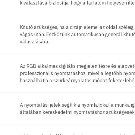
kiválasztása biztosítja, hogy a tartalom helyesen il
Kifutó szükséges, ha a dizájn elemei az oldal szélé
vágás után. Eszközünk automatikusan generál kifutó
választására.
Az RGB alkalmas digitális megjelenítésre és alapve
professzionális nyomtatáshoz, mivel a legtöbb nyom
használhatja a szürkeárnyalatos módot fekete-feh
A nyomtatási jelek segítik a nyomtatókat a munka i
általában kereskedelmi nyomtatáshoz szükségesek, 