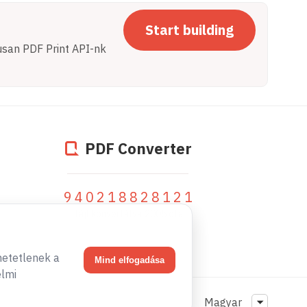
Start building
kusan PDF Print API-nk
PDF Converter
940218828121
fájl konvertálva 2005 óta
hetetlenek a
Mind elfogadása
elmi
Magyar