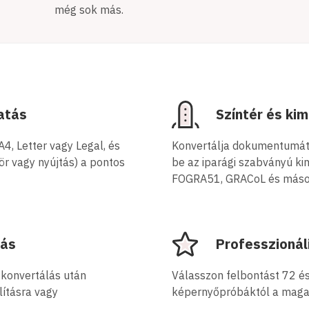
még sok más.
atás
Színtér és ki
4, Letter vagy Legal, és
Konvertálja dokumentumát 
ör vagy nyújtás) a pontos
be az iparági szabványú k
FOGRA51, GRACoL és mások,
zás
Professzionál
a konvertálás után
Válasszon felbontást 72 é
lításra vagy
képernyőpróbáktól a magas