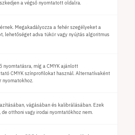
leszkedjen a végső nyomtatott oldalra.
ig érnek. Megakadályozza a fehér szegélyeket a
t, lehetőséget adva tükör vagy nyújtás algoritmus
tő nyomtatásra, míg a CMYK ajánlott
tató CMYK színprofilokat használ. Alternatívaként
ér nyomatokhoz.
gazításában, vágásában és kalibrálásában. Ezek
de otthoni vagy irodai nyomtatókhoz nem.