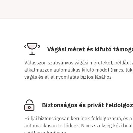
Vágási méret és kifutó támog
Válasszon szabványos vágási méreteket, például A
alkalmazzon automatikus kifutó módot (nincs, tük
vágás és él-él nyomtatás biztosításához.
Biztonságos és privát feldolgo
Fájljai biztonságosan kerülnek feldolgozásra, és 
automatikusan törlődnek. Nincs szükség kézi beál
szoftvertelepítésre.