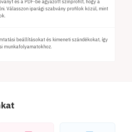
ányt és a PDF-be ágyazott színprofilt, hogy a
i. Válasszon iparági szabvány profilok közül, mint
ok.
tatási beállításokat és kimeneti szándékokat, így
ási munkafolyamatokhoz.
nkat