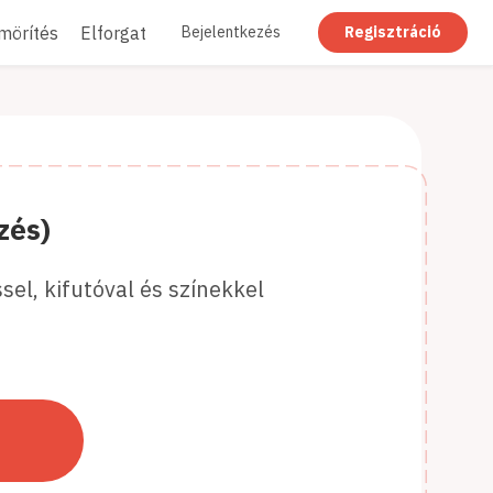
mörítés
Elforgatás
Kitakarás
Laposítás
Bejelentkezés
Regisztráció
zés)
el, kifutóval és színekkel