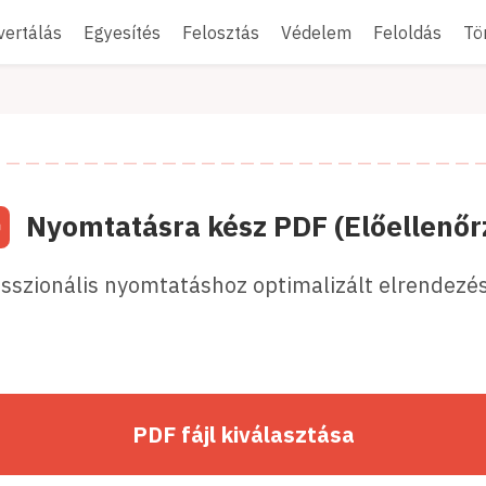
vertálás
Egyesítés
Felosztás
Védelem
Feloldás
Tö
Nyomtatásra kész PDF (Előellenőr
esszionális nyomtatáshoz optimalizált elrendezéss
PDF fájl kiválasztása