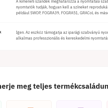
A kimeneti szándék meghatározza a nyomtatási szabv
nyomtatók tudják, hogyan kell a színeket reprodukáln
például SWOP, FOGRA39, FOGRA51, GRACoL és más
k
Igen. Az eszköz támogatja az iparági szabványú nyom
alkalmas professzionális és kereskedelmi nyomtat
erje meg teljes termékcsaládu