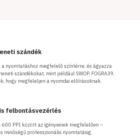
meneti szándék
a nyomtatáshoz megfelelő színtérre, és ágyazza
imeneti szándékokat, mint például SWOP, FOGRA39,
 hogy megfeleljen a nyomdai előírásoknak.
is felbontásvezérlés
s 600 PPI között az igényeinek megfelelően –
 minőségű professzionális nyomtatásig.