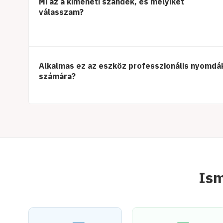
Mi az a kimeneti szándék, és melyiket
válasszam?
Alkalmas ez az eszköz professzionális nyomdá
számára?
Ism