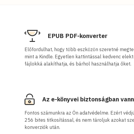
EPUB PDF-konverter
Előfordulhat, hogy több eszközön szeretné megtek
mint a Kindle. Egyetlen kattintással kedvenc elek
fájlokká alakíthatja, és bárhol használhatja őket.
Az e-könyvei biztonságban vann
Fontos számunkra az Ön adatvédelme. Ezért védjük
256 bites titkosítással, és nem tároljuk azokat sz
konverziók után.