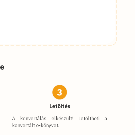
be
3
Letöltés
A konvertálás elkészült! Letöltheti a
konvertált e-könyvet.