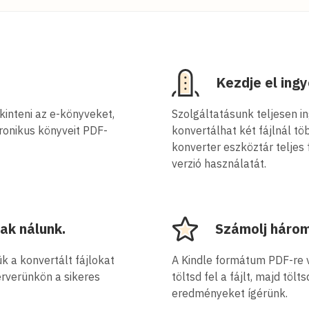
Kezdje el ing
inteni az e-könyveket,
Szolgáltatásunk teljesen i
tronikus könyveit PDF-
konvertálhat két fájlnál tö
konverter eszköztár teljes
verzió használatát.
ak nálunk.
Számolj háromi
 a konvertált fájlokat
A Kindle formátum PDF-re v
erverünkön a sikeres
töltsd fel a fájlt, majd töl
eredményeket ígérünk.