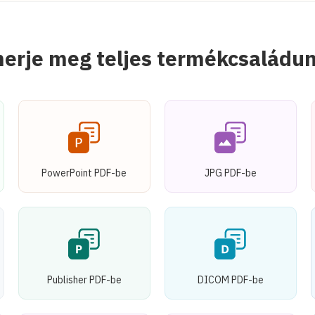
erje meg teljes termékcsaládu
PowerPoint PDF-be
JPG PDF-be
Publisher PDF-be
DICOM PDF-be