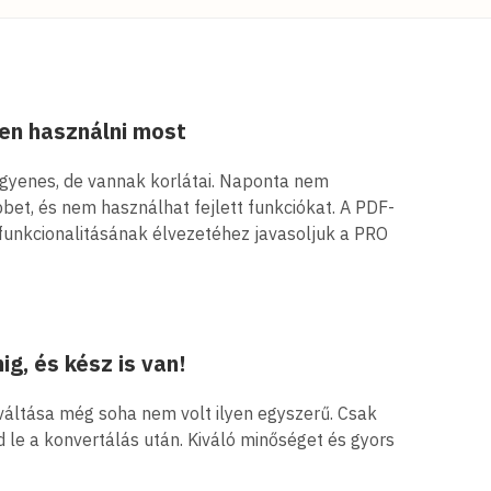
yen használni most
ngyenes, de vannak korlátai. Naponta nem
bbet, és nem használhat fejlett funkciókat. A PDF-
 funkcionalitásának élvezetéhez javasoljuk a PRO
g, és kész is van!
áltása még soha nem volt ilyen egyszerű. Csak
tsd le a konvertálás után. Kiváló minőséget és gyors