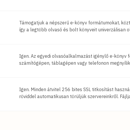
Támogatjuk a népszerű e-könyv formátumokat, köz
így a legtöbb olvasó és bolt könyveit univerzálisan 
Igen. Az egyedi olvasóalkalmazást igénylő e-könyv
számítógépen, táblagépen vagy telefonon megnyíli
Igen. Minden átvitel 256 bites SSL titkosítást használ
röviddel automatikusan törüljük szervereinkről. Fájl