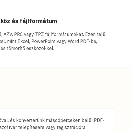
köz és fájlformátum
 AZV, PRC vagy TPZ fájlformátumokat. Ezen felül
el, mint Excel, PowerPoint vagy Word PDF-be,
ő és tömörítő eszközökkel.
sztóval, és konverterünk másodperceken belül PDF-
szoftver telepítésére vagy regisztrációra.