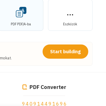
PDF PDF/A-ba
Eszközök
Start building
umokat.
PDF Converter
940914634900