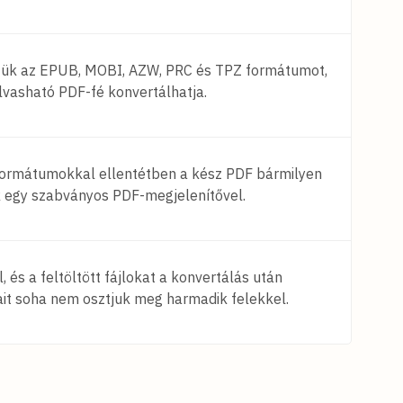
tük az EPUB, MOBI, AZW, PRC és TPZ formátumot,
olvasható PDF-fé konvertálhatja.
 formátumokkal ellentétben a kész PDF bármilyen
k egy szabványos PDF-megjelenítővel.
, és a feltöltött fájlokat a konvertálás után
jait soha nem osztjuk meg harmadik felekkel.