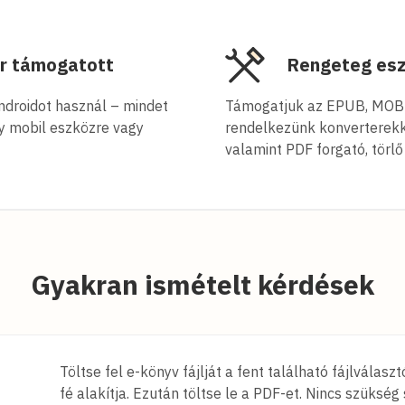
er támogatott
Rengeteg esz
ndroidot használ – mindet
Támogatjuk az EPUB, MOBI,
gy mobil eszközre vagy
rendelkezünk konverterekk
valamint PDF forgató, törl
Gyakran ismételt kérdések
Töltse fel e-könyv fájlját a fent található fájlvála
fé alakítja. Ezután töltse le a PDF-et. Nincs szükség 