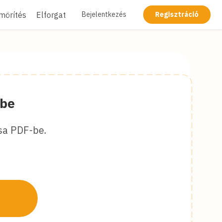
mörítés
Elforgatás
Kitakarás
Laposítás
Bejelentkezés
Regisztráció
-be
sa PDF-be.