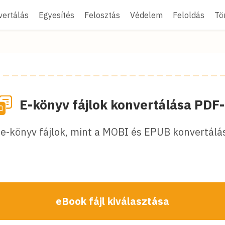
vertálás
Egyesítés
Felosztás
Védelem
Feloldás
Tö
E-könyv fájlok konvertálása PDF
 e-könyv fájlok, mint a MOBI és EPUB konvertálá
eBook fájl kiválasztása