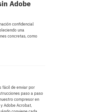
sin Adobe
mación confidencial
bleciendo una
ones concretas, como
ácil de enviar por
nstrucciones paso a paso
: nuestro compresor en
P y Adobe Acrobat,
uándo conviene cada