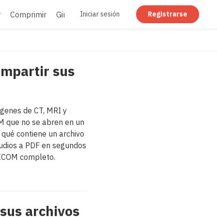
r
Comprimir
Girar
Redactar
Aplanar
Iniciar sesión
Registrarse
ompartir sus
ágenes de CT, MRI y
M que no se abren en un
qué contiene un archivo
udios a PDF en segundos
DICOM completo.
sus archivos