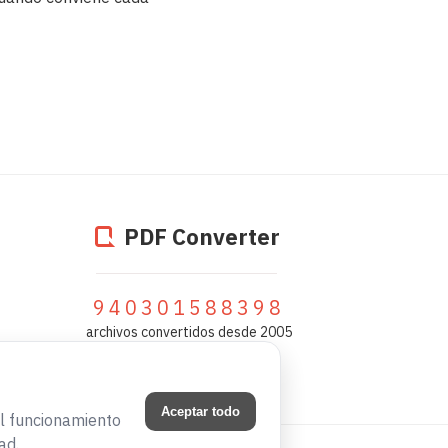
PDF Converter
940301670819
archivos convertidos desde 2005
Aceptar todo
el funcionamiento
ad.