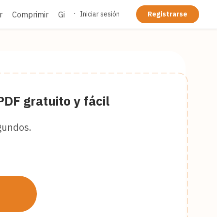
r
Comprimir
Girar
Redactar
Aplanar
Iniciar sesión
Registrarse
F gratuito y fácil
gundos.