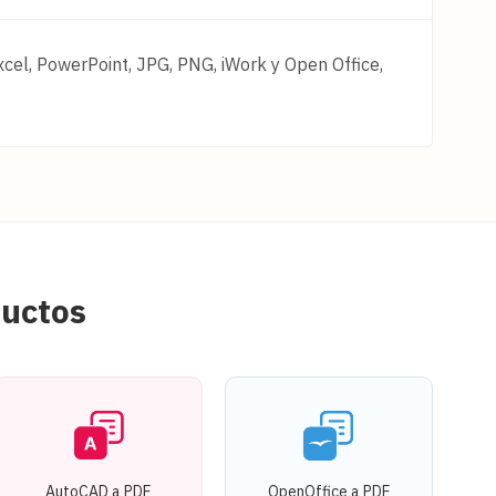
xcel, PowerPoint, JPG, PNG, iWork y Open Office,
ductos
AutoCAD a PDF
OpenOffice a PDF