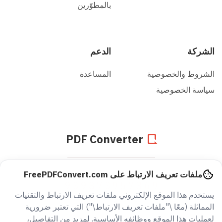
بالمطوّرين
الشركة
الدعم
الشروط والخصوصية
المساعدة
سياسة الخصوصية
PDF Converter
تم تحويل
ملفات تعريف الارتباط على FreePDFConvert.com
939873957369
يستخدم هذا الموقع الإلكتروني ملفات تعريف الارتباط والتقنيات
من الملفات منذ 2005
المماثلة (معًا \"ملفات تعريف الارتباط\") التي تعتبر ضرورية
لعمليات هذا الموقع ووظائفه الأساسية. لمزيد من التفاصيل،