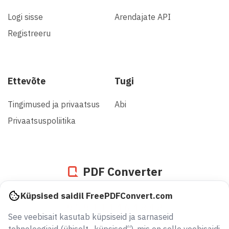
Logi sisse
Arendajate API
Registreeru
Ettevõte
Tugi
Tingimused ja privaatsus
Abi
Privaatsuspoliitika
PDF Converter
Küpsised saidil FreePDFConvert.com
939111464848
See veebisait kasutab küpsiseid ja sarnaseid
faili on konverteeritud alates 2005. aastast