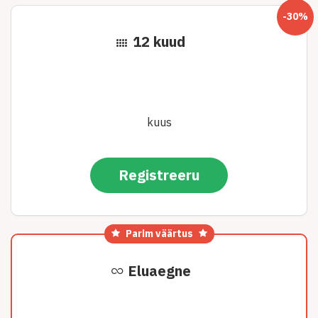
-30%
12 kuud
kuus
Registreeru
Parim väärtus
Eluaegne