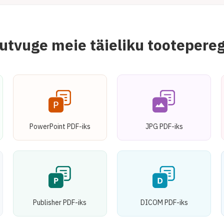
utvuge meie täieliku tootepere
PowerPoint PDF-iks
JPG PDF-iks
Publisher PDF-iks
DICOM PDF-iks