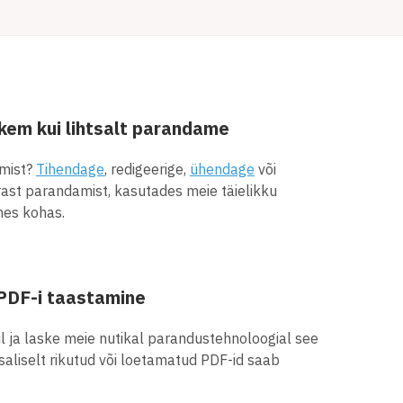
em kui lihtsalt parandame
amist?
Tihendage
, redigeerige,
ühendage
või
ast parandamist, kasutades meie täielikku
hes kohas.
e PDF-i taastamine
il ja laske meie nutikal parandustehnoloogial see
saliselt rikutud või loetamatud PDF-id saab