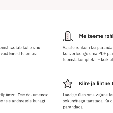
Me teeme rohk
riist töötab kohe sinu
Vajate rohkem kui parand
vaid kiireid tulemusi.
konverteerige oma PDF pär
tööriistakomplekti – kõik ü
Kiire ja lihtn
krüptimist. Teie dokumendid
Laadige üles oma vigane fa
se teie andmetele kunagi
sekunditega taastada. Ka o
parandada.