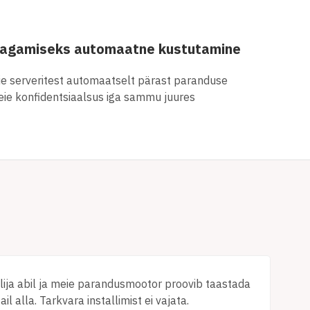
tagamiseks automaatne kustutamine
eie serveritest automaatselt pärast paranduse
teie konfidentsiaalsus iga sammu juures
lija abil ja meie parandusmootor proovib taastada
il alla. Tarkvara installimist ei vajata.