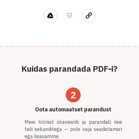
Kuidas parandada PDF-i?
2
Oota automaatset parandust
Meie tööriist skaneerib ja parandab teie
faili sekunditega — pole vaja seadistamist
ega lisasamme.