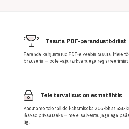
Tasuta PDF-parandustööriist
Paranda kahjustatud PDF-e veebis tasuta. Meie töö
brauseris — pole vaja tarkvara ega registreerimist, 
Teie turvalisus on esmatähtis
Kasutame teie failide kaitsmiseks 256-bitist SSL-
jäävad privaatseks – me ei salvesta, jaga ega pää
ligi.