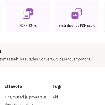
PDF PNG-ks
Ekstraheerige PDF-pildid
u
automaatselt, kasutades ConvertAPI parandusmootorit.
Ettevõte
Tugi
Tingimused ja privaatsus
Abi
Privaatsuspoliitika