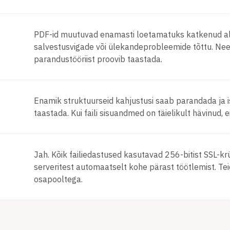
PDF-id muutuvad enamasti loetamatuks katkenud alla
salvestusvigade või ülekandeprobleemide tõttu. Need 
parandustööriist proovib taastada.
Enamik struktuurseid kahjustusi saab parandada ja iseg
taastada. Kui faili sisuandmed on täielikult hävinud, e
Jah. Kõik failiedastused kasutavad 256-bitist SSL-kr
serveritest automaatselt kohe pärast töötlemist. T
osapooltega.