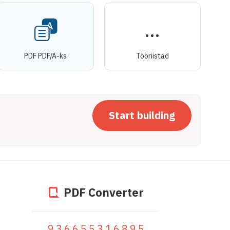
PDF PDF/A-ks
Tööriistad
Start building
PDF Converter
936655316895