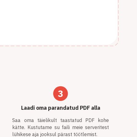
3
Laadi oma parandatud PDF alla
Saa oma täielikult taastatud PDF kohe
kätte. Kustutame su faili meie serveritest
lühikese aja jooksul pärast töötlemist.