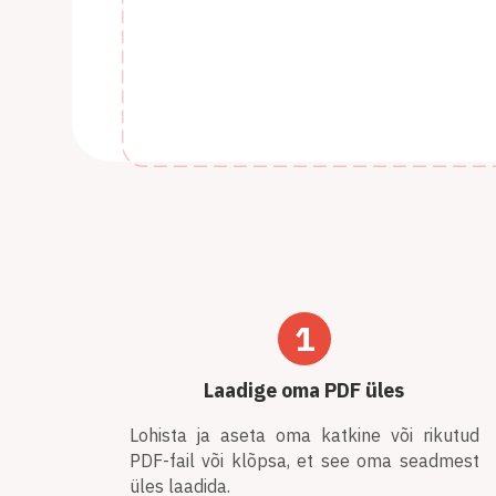
1
Laadige oma PDF üles
Lohista ja aseta oma katkine või rikutud
PDF-fail või klõpsa, et see oma seadmest
üles laadida.