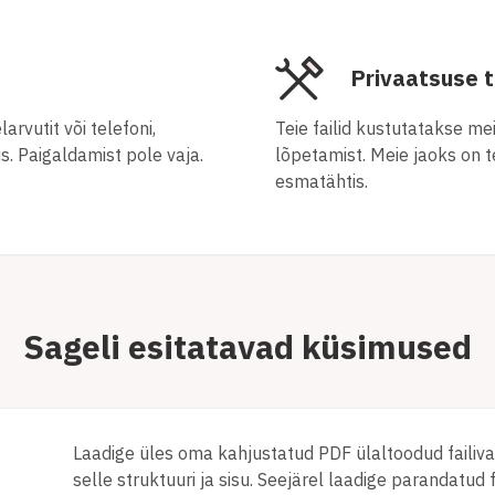
Privaatsuse 
arvutit või telefoni,
Teie failid kustutatakse m
s. Paigaldamist pole vaja.
lõpetamist. Meie jaoks on 
esmatähtis.
Sageli esitatavad küsimused
Laadige üles oma kahjustatud PDF ülaltoodud failiva
selle struktuuri ja sisu. Seejärel laadige parandatud fa