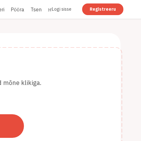
ri
Pööra
Tsenseeri
Lamedaks muutmine
Logi sisse
Registreeru
d mõne klikiga.