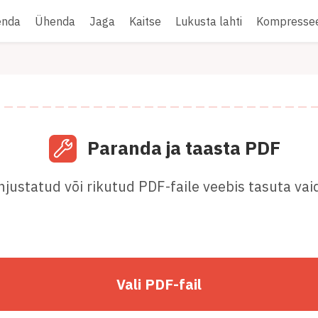
enda
Ühenda
Jaga
Kaitse
Lukusta lahti
Kompressee
Paranda ja taasta PDF
ustatud või rikutud PDF-faile veebis tasuta vai
Vali PDF-fail