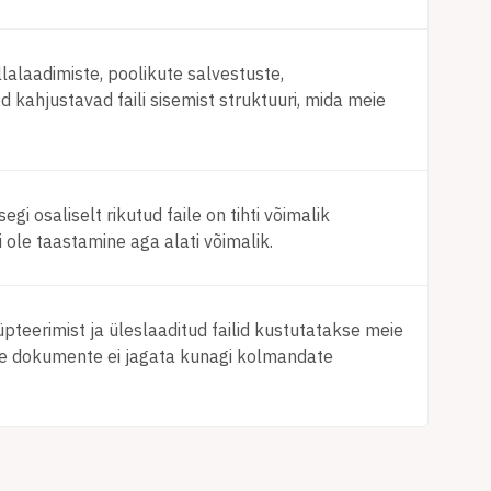
laadimiste, poolikute salvestuste,
kahjustavad faili sisemist struktuuri, mida meie
i osaliselt rikutud faile on tihti võimalik
i ole taastamine aga alati võimalik.
üpteerimist ja üleslaaditud failid kustutatakse meie
eie dokumente ei jagata kunagi kolmandate