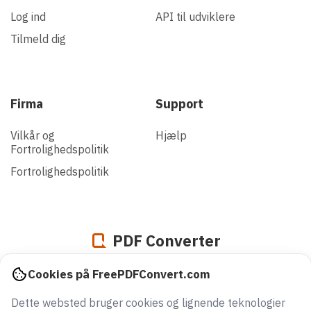
Log ind
API til udviklere
Tilmeld dig
Firma
Support
Vilkår og
Hjælp
Fortrolighedspolitik
Fortrolighedspolitik
PDF Converter
Cookies på FreePDFConvert.com
949813887931
Dette websted bruger cookies og lignende teknologier
filer konverteret siden 2005