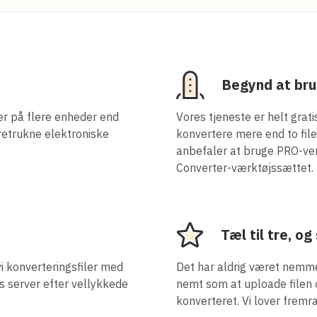
Begynd at bru
er på flere enheder end
Vores tjeneste er helt grat
retrukne elektroniske
konvertere mere end to fil
anbefaler at bruge PRO-vers
Converter-værktøjssættet.
Tæl til tre, og
vi konverteringsfiler med
Det har aldrig været nemme
s server efter vellykkede
nemt som at uploade filen 
konverteret. Vi lover fremra