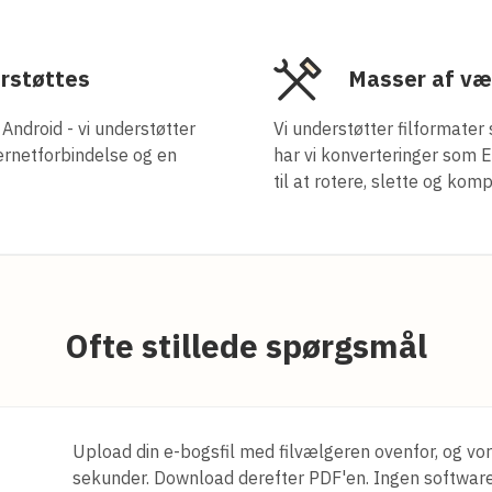
erstøttes
Masser af vær
Android - vi understøtter
Vi understøtter filformate
ternetforbindelse og en
har vi konverteringer som E
til at rotere, slette og kom
Ofte stillede spørgsmål
Upload din e-bogsfil med filvælgeren ovenfor, og vo
sekunder. Download derefter PDF'en. Ingen softwarein