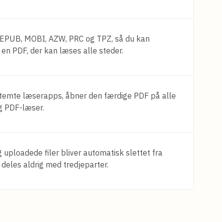
 EPUB, MOBI, AZW, PRC og TPZ, så du kan
 en PDF, der kan læses alle steder.
stemte læserapps, åbner den færdige PDF på alle
g PDF-læser.
g uploadede filer bliver automatisk slettet fra
r deles aldrig med tredjeparter.