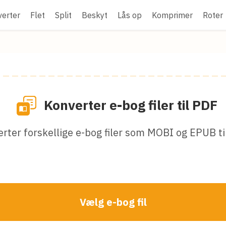
erter
Flet
Split
Beskyt
Lås op
Komprimer
Roter
Konverter e-bog filer til PDF
rter forskellige e-bog filer som MOBI og EPUB ti
Vælg e-bog fil