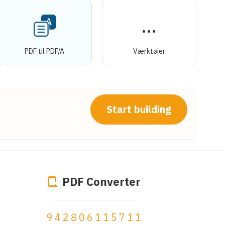
PDF til PDF/A
Værktøjer
Start building
PDF Converter
942806115711