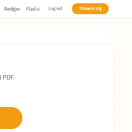
Rediger
Flad ud
Log ind
Tilmeld dig
l PDF.