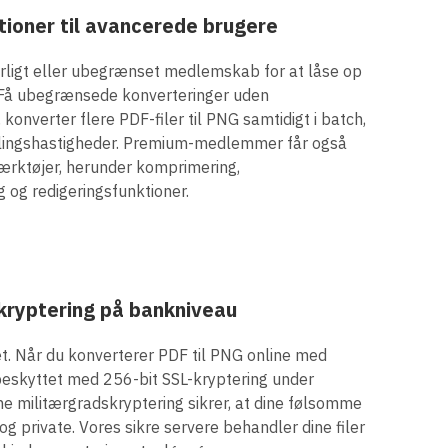
ioner til avancerede brugere
 årligt eller ubegrænset medlemskab for at låse op
. Få ubegrænsede konverteringer uden
konverter flere PDF-filer til PNG samtidigt i batch,
dlingshastigheder. Premium-medlemmer får også
værktøjer, herunder komprimering,
og redigeringsfunktioner.
kryptering på bankniveau
itet. Når du konverterer PDF til PNG online med
r beskyttet med 256-bit SSL-kryptering under
e militærgradskryptering sikrer, at dine følsomme
og private. Vores sikre servere behandler dine filer