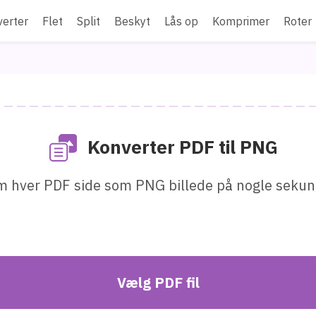
erter
Flet
Split
Beskyt
Lås op
Komprimer
Roter
Konverter PDF til PNG
 hver PDF side som PNG billede på nogle sekun
Vælg PDF fil