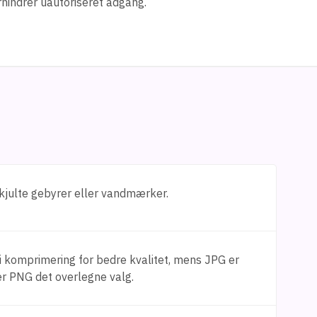
forhindrer uautoriseret adgang.
skjulte gebyrer eller vandmærker.
 komprimering for bedre kvalitet, mens JPG er
 er PNG det overlegne valg.