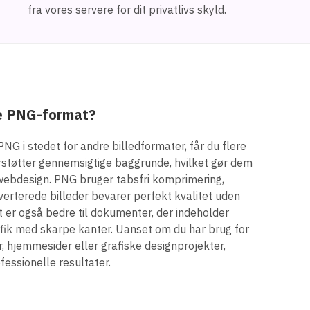
fra vores servere for dit privatlivs skyld.
e PNG-format?
PNG i stedet for andre billedformater, får du flere
rstøtter gennemsigtige baggrunde, hvilket gør dem
og webdesign. PNG bruger tabsfri komprimering,
nverterede billeder bevarer perfekt kvalitet uden
 er også bedre til dokumenter, der indeholder
afik med skarpe kanter. Uanset om du har brug for
r, hjemmesider eller grafiske designprojekter,
fessionelle resultater.