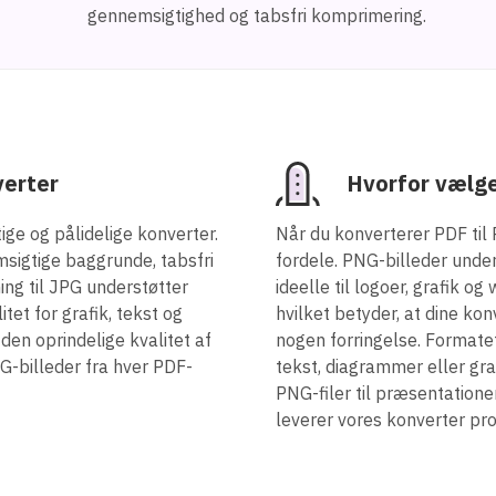
gennemsigtighed og tabsfri komprimering.
verter
Hvorfor vælg
ige og pålidelige konverter.
Når du konverterer PDF til 
sigtige baggrunde, tabsfri
fordele. PNG-billeder unde
ning til JPG understøtter
ideelle til logoer, grafik 
et for grafik, tekst og
hvilket betyder, at dine ko
en oprindelige kvalitet af
nogen forringelse. Formatet
G-billeder fra hver PDF-
tekst, diagrammer eller gr
PNG-filer til præsentatione
leverer vores konverter pro