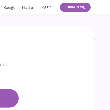
Rediger
Flad ud
Log ind
Tilmeld dig
der.