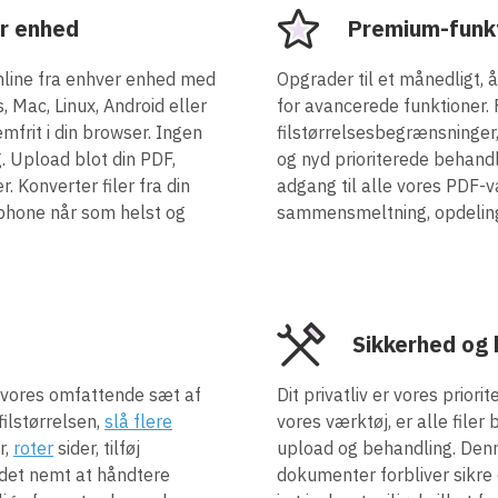
r enhed
Premium-funkt
online fra enhver enhed med
Opgrader til et månedligt,
 Mac, Linux, Android eller
for avancerede funktioner
frit i din browser. Ingen
filstørrelsesbegrænsninger, 
g. Upload blot din PDF,
og nyd prioriterede behan
. Konverter filer fra din
adgang til alle vores PDF-
phone når som helst og
sammensmeltning, opdeling 
Sikkerhed og 
 vores omfattende sæt af
Dit privatliv er vores prior
filstørrelsen,
slå flere
vores værktøj, er alle file
r,
roter
sider, tilføj
upload og behandling. Denn
 det nemt at håndtere
dokumenter forbliver sikre 