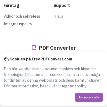
Företag
Support
Villkor och sekretess
Hjälp
Integritetspolicy
PDF Converter
Cookies på FreePDFConvert.com
938198627634
Den här webbplatsen använder cookies och liknande
filer som konverterats sedan 2005
teknologier (tillsammans ”cookies”) som är nödvändiga
för driften av denna webbplats och dess kärnfunktioner.
För mer information, besök vår Integritetspolicy.
Acceptera alla
© 2026 Baltsoft
Svenska
Drivs av