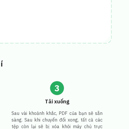
í
3
Tải xuống
Sau vài khoảnh khắc, PDF của bạn sẽ sẵn
sàng. Sau khi chuyển đổi xong, tất cả các
tệp còn lại sẽ bị xóa khỏi máy chủ trực