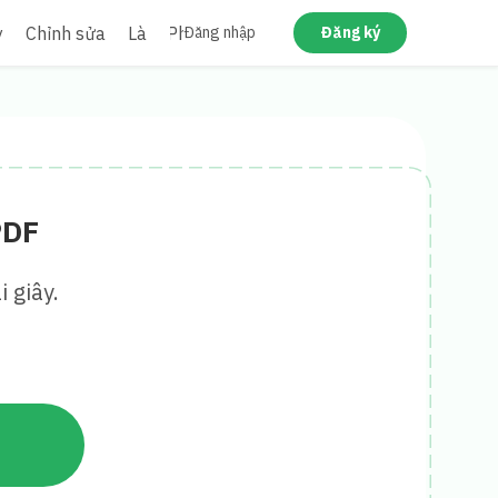
y
Chỉnh sửa
Làm Phẳng Bẹt
Đăng nhập
Đăng ký
PDF
 giây.