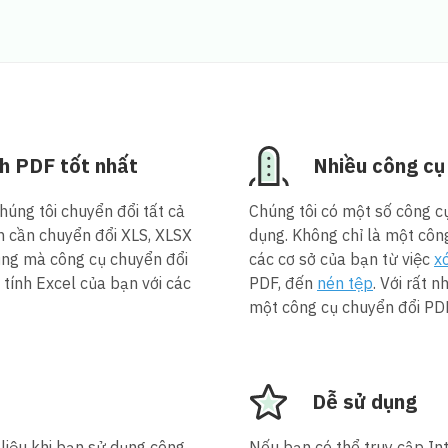
h PDF tốt nhất
Nhiều công cụ
úng tôi chuyển đổi tất cả
Chúng tôi có một số công c
n cần chuyển đổi XLS, XLSX
dụng. Không chỉ là một công
ụng mà công cụ chuyển đổi
các cơ sở của bạn từ việc
x
tính Excel của bạn với các
PDF, đến
nén tệp
. Với rất 
một công cụ chuyển đổi PD
Dễ sử dụng
 liệu khi bạn sử dụng công
Nếu bạn có thể truy cập In