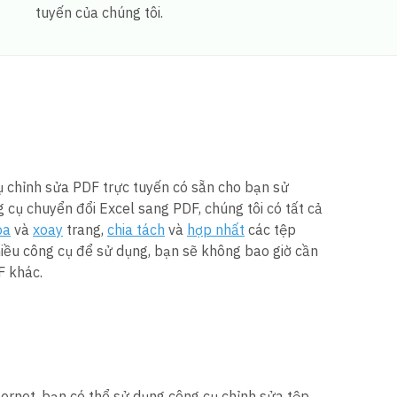
tuyến của chúng tôi.
ụ chỉnh sửa PDF trực tuyến có sẵn cho bạn sử
 cụ chuyển đổi Excel sang PDF, chúng tôi có tất cả
óa
và
xoay
trang,
chia tách
và
hợp nhất
các tệp
nhiều công cụ để sử dụng, bạn sẽ không bao giờ cần
F khác.
ternet, bạn có thể sử dụng công cụ chỉnh sửa tệp