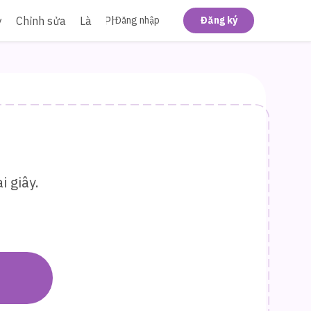
y
Chỉnh sửa
Làm Phẳng Bẹt
Đăng nhập
Đăng ký
 giây.