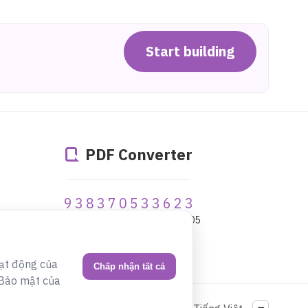
Start building
PDF Converter
938370533623
tệp được chuyển đổi từ năm 2005
oạt động của
Chấp nhận tất cả
h Bảo mật của