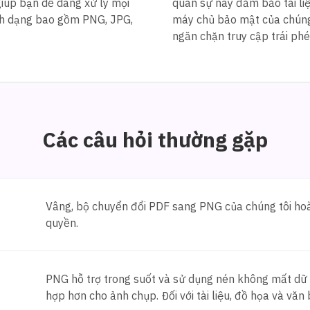
giúp bạn dễ dàng xử lý mọi
quân sự này đảm bảo tài li
ịnh dạng bao gồm PNG, JPG,
máy chủ bảo mật của chúng 
ngăn chặn truy cập trái phé
Các câu hỏi thường gặp
Vâng, bộ chuyển đổi PDF sang PNG của chúng tôi hoà
quyền.
PNG hỗ trợ trong suốt và sử dụng nén không mất dữ l
hợp hơn cho ảnh chụp. Đối với tài liệu, đồ họa và văn