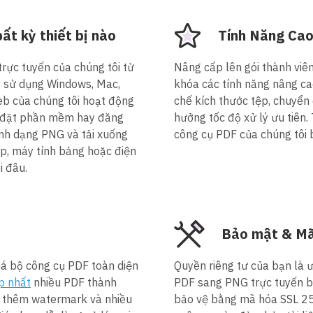
t kỳ thiết bị nào
Tính Năng Ca
rực tuyến của chúng tôi từ
Nâng cấp lên gói thành viê
ng sử dụng Windows, Mac,
khóa các tính năng nâng ca
web của chúng tôi hoạt động
chế kích thước tệp, chuyển
i đặt phần mềm hay đăng
hưởng tốc độ xử lý ưu tiên.
ịnh dạng PNG và tải xuống
công cụ PDF của chúng tôi 
op, máy tính bảng hoặc điện
i đâu.
Bảo mật & Mã
á bộ công cụ PDF toàn diện
Quyền riêng tư của bạn là ư
p nhất
nhiều PDF thành
PDF sang PNG trực tuyến bằ
, thêm watermark và nhiều
bảo vệ bằng mã hóa SSL 256-