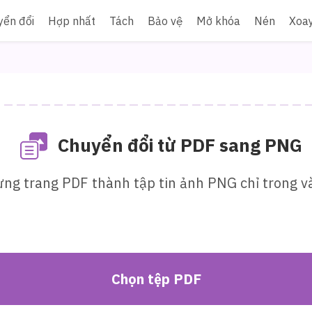
yển đổi
Hợp nhất
Tách
Bảo vệ
Mở khóa
Nén
Xoa
Chuyển đổi từ PDF sang PNG
ừng trang PDF thành tập tin ảnh PNG chỉ trong vài
Chọn tệp PDF