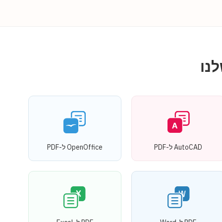
נו
AutoCAD ל-PDF
OpenOffice ל-PDF