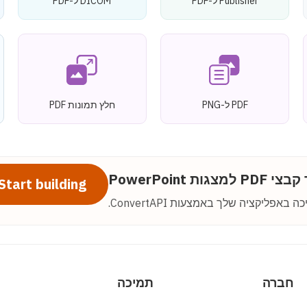
Publisher ל-PDF
DICOM ל-PDF
PDF ל-PNG
חלץ תמונות PDF
 למצגות PowerPoint
Start building
חברה
תמיכה