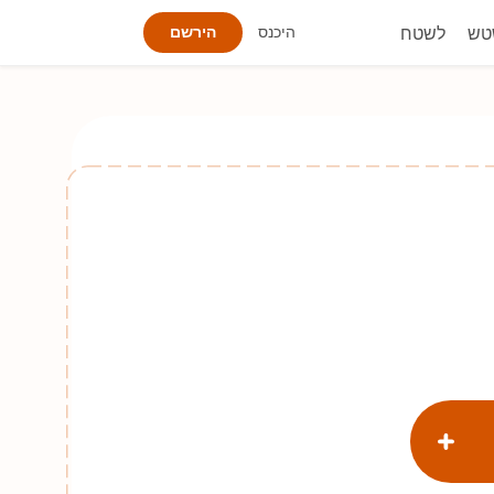
טש
לשטח
היכנס
הירשם