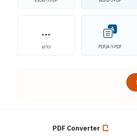
PDF ל-Word
PDF ל-Excel
PDF ל-PDF/A
כלים
PDF Converter