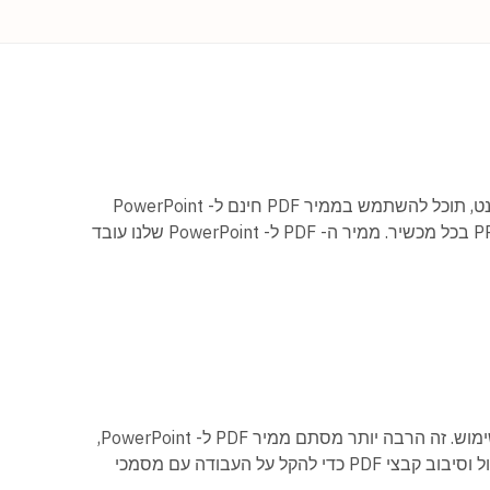
אם אתה יכול להתחבר לאינטרנט, תוכל להשתמש בממיר PDF חינם ל- PowerPoint
כדי להפוך PDF ל- PPTX או PPT בכל מכשיר. ממיר ה- PDF ל- PowerPoint שלנו עובד
לרשותנו חבילת כלים נוחים לשימוש. זה הרבה יותר מסתם ממיר PDF ל- PowerPoint,
עם כלים כמו דחיסה, מיזוג, פיצול וסיבוב קבצי PDF כדי להקל על העבודה עם מסמכי