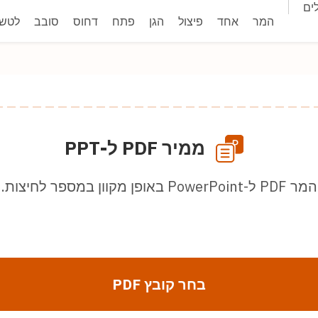
ים
המר
אחד
פיצול
הגן
פתח
דחוס
סובב
לטש
ממיר PDF ל-PPT
המר PDF ל-PowerPoint באופן מקוון במספר לחיצות.
בחר קובץ PDF