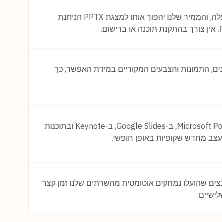
העלה את קובץ ה-PDF שלך באמצעות בורר הקבצים שלמעלה, והממיר שלנו יהפוך אותו למצגת PPTX הניתנת
, הגופנים, התמונות והצבעים המקוריים במידת האפשר, כך
כן. התוצאה היא קובץ PPTX סטנדרטי שנפתח ב-Microsoft PowerPoint, ב-Google Slides, ב-Keynote ובתוכנות
לעצב מחדש שקופיות באופן חופשי.
ות בהצפנת SSL של 256 סיביות, והקבצים שהועלו נמחקים אוטומטית מהשרתים שלנו זמן קצר
ישיים.