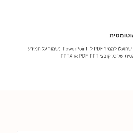
וטומטית
למקרה שתשכח למחוק קבצים שהועלו לממיר PDF ל- PowerPoint, נשמור על המידע
ובצי PDF, PPT או PPTX.