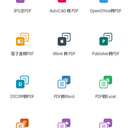
JPG至PDF
AutoCAD 轉 PDF
OpenOffice轉PDF
電子書轉PDF
iWork 轉 PDF
Publisher轉PDF
DICOM轉PDF
PDF轉Word
PDF轉Excel