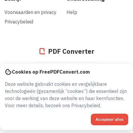
Voorwaarden en privacy
Help
Privacybeleid
PDF Converter
946083558161
Cookies op FreePDFConvert.com
bestanden geconverteerd sinds 2005
Deze website gebruikt cookies en vergelijkbare
technologieën (gezamenlijk “cookies”) die essentieel zijn
voor de werking van deze website en haar kernfuncties.
Voor meer details, bezoek ons Privacybeleid.
© 2026
Aangedreven door
Nederlands
Accepteer alles
Baltsoft