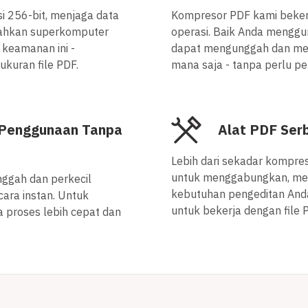
si 256-bit, menjaga data
Kompresor PDF kami bekerj
Bahkan superkomputer
operasi. Baik Anda menggun
 keamanan ini -
dapat mengunggah dan meng
kuran file PDF.
mana saja - tanpa perlu pe
 Penggunaan Tanpa
Alat PDF Ser
Lebih dari sekadar kompre
untuk menggabungkan, mem
nggah dan perkecil
kebutuhan pengeditan Anda
ara instan. Untuk
untuk bekerja dengan file 
proses lebih cepat dan