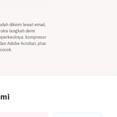
udah dikirim lewat email,
ruksi langkah demi
mperkecilnya: kompresor
, dan Adobe Acrobat, plus
cocok.
ami