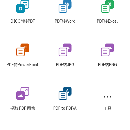
DICOM转PDF
PDF转Word
PDF转Excel
PDF转PowerPoint
PDF转JPG
PDF转PNG
提取 PDF 图像
PDF to PDF/A
工具