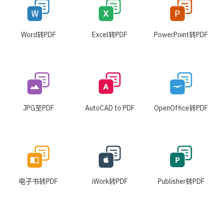
Word转PDF
Excel转PDF
PowerPoint转PDF
JPG至PDF
AutoCAD to PDF
OpenOffice转PDF
电子书转PDF
iWork转PDF
Publisher转PDF