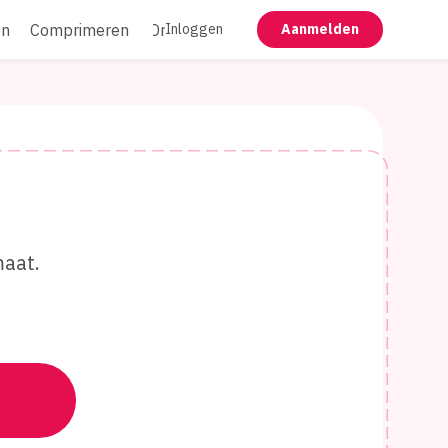
en
Comprimeren
Draaien
Redigeren
Vlak maken
Inloggen
Aanmelden
aat.