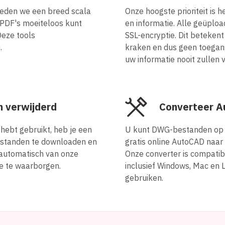
ieden we een breed scala
Onze hoogste prioriteit is 
PDF's moeiteloos kunt
en informatie. Alle geüplo
Deze tools
SSL-encryptie. Dit beteken
.
kraken en dus geen toegan
uw informatie nooit zullen
 verwijderd
Converteer A
hebt gebruikt, heb je een
U kunt DWG-bestanden op 
estanden te downloaden en
gratis online AutoCAD naar
 automatisch van onze
Onze converter is compati
ie te waarborgen.
inclusief Windows, Mac en L
gebruiken.