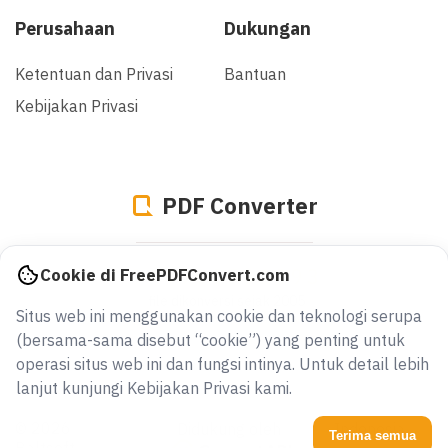
Perusahaan
Dukungan
Ketentuan dan Privasi
Bantuan
Kebijakan Privasi
PDF Converter
944960531393
Cookie di FreePDFConvert.com
file dikonversi sejak 2005
Situs web ini menggunakan cookie dan teknologi serupa
(bersama-sama disebut “cookie”) yang penting untuk
operasi situs web ini dan fungsi intinya. Untuk detail lebih
lanjut kunjungi Kebijakan Privasi kami.
© 2026
Didukung oleh
Indonesia
Terima semua
Baltsoft