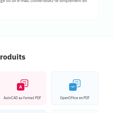
age ou un e-mail, convertissez-le simplement en
roduits
AutoCAD au format PDF
OpenOffice en PDF