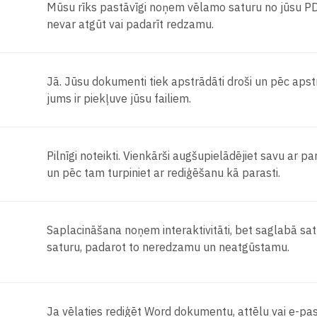
Mūsu rīks pastāvīgi noņem vēlamo saturu no jūsu PDF f
nevar atgūt vai padarīt redzamu.
Jā. Jūsu dokumenti tiek apstrādāti droši un pēc apst
jums ir piekļuve jūsu failiem.
Pilnīgi noteikti. Vienkārši augšupielādējiet savu ar par
un pēc tam turpiniet ar rediģēšanu kā parasti.
Saplacināšana noņem interaktivitāti, bet saglabā sa
saturu, padarot to neredzamu un neatgūstamu.
Ja vēlaties rediģēt Word dokumentu, attēlu vai e-pas