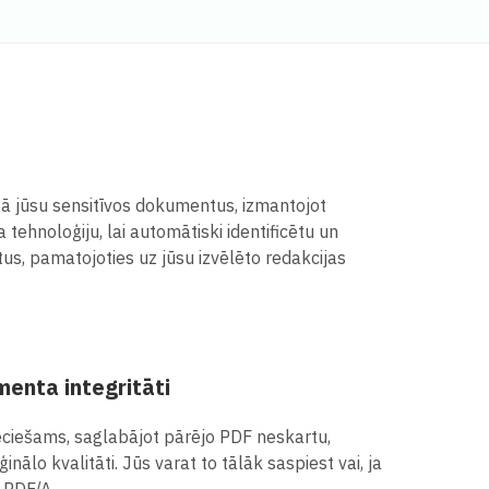
ā jūsu sensitīvos dokumentus, izmantojot
tehnoloģiju, lai automātiski identificētu un
us, pamatojoties uz jūsu izvēlēto redakcijas
enta integritāti
pieciešams, saglabājot pārējo PDF neskartu,
inālo kvalitāti. Jūs varat to tālāk saspiest vai, ja
 PDF/A.