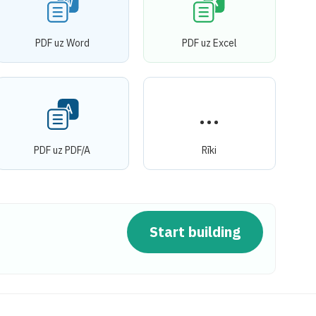
PDF uz Word
PDF uz Excel
PDF uz PDF/A
Rīki
Start building