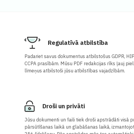
Regulatīvā atbilstība
Padariet savus dokumentus atbilstošus GDPR, HIP
CCPA prasībām. Mūsu PDF redakcijas rīks ļauj pie
līmeņus atbilstoši jūsu atbilstības vajadzībām.
Droši un privāti
Jūsu dokumenti un faili tiek droši apstrādāti visā proc
pārsūtīšanas laikā un glabāšanas laikā, izmantojo
256 šifrēšanu. Pēc apstrādes mēs tos automātis