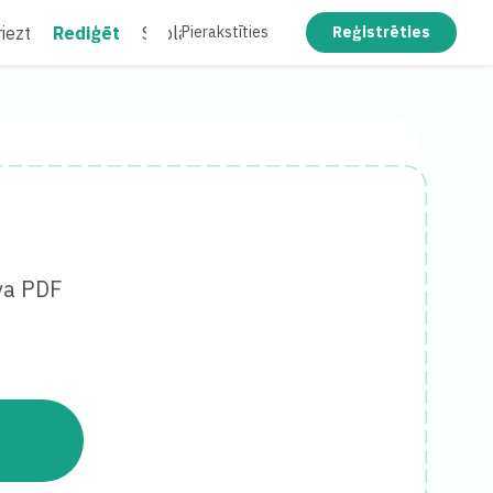
iezt
Rediģēt
Saplacināt
Pierakstīties
Reģistrēties
va PDF