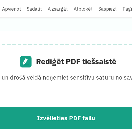
Apvienot
Sadalīt
Aizsargāt
Atbloķēt
Saspiezt
Pagr
Rediģēt PDF tiešsaistē
ā un drošā veidā noņemiet sensitīvu saturu no sa
Izvēlieties PDF failu