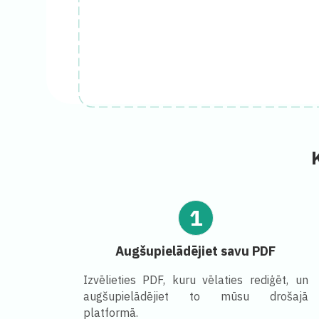
1
Augšupielādējiet savu PDF
Izvēlieties PDF, kuru vēlaties rediģēt, un
augšupielādējiet to mūsu drošajā
platformā.