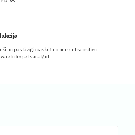
akcija
oši un pastāvīgi maskēt un noņemt sensitīvu
evarētu kopēt vai atgūt.