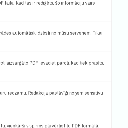
aila. Kad tas ir rediģēts, šo informāciju vairs
rādes automātiski dzēsti no mūsu serveriem. Tikai
oli aizsargāto PDF, ievadiet paroli, kad tiek prasīts,
turu redzamu. Redakcija pastāvīgi noņem sensitīvu
tu, vienkārši vispirms pārvērtiet to PDF formātā.