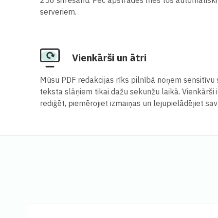
serveriem.
Vienkārši un ātri
Mūsu PDF redakcijas rīks pilnībā noņem sensitīv
teksta slāņiem tikai dažu sekunžu laikā. Vienkārši i
rediģēt, piemērojiet izmaiņas un lejupielādējiet sav