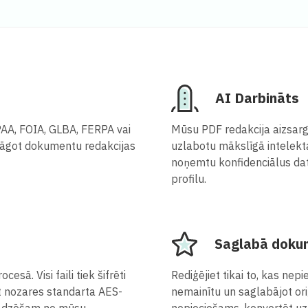
AI Darbināts
AA, FOIA, GLBA, FERPA vai
Mūsu PDF redakcija aizsarg
lāgot dokumentu redakcijas
uzlabotu mākslīgā intelekta 
noņemtu konfidenciālus dat
profilu.
Saglabā dokum
esā. Visi faili tiek šifrēti
Rediģējiet tikai to, kas ne
t nozares standarta AES-
nemainītu un saglabājot oriģ
ki dzēšam no mūsu
nepieciešams, konvertēt uz