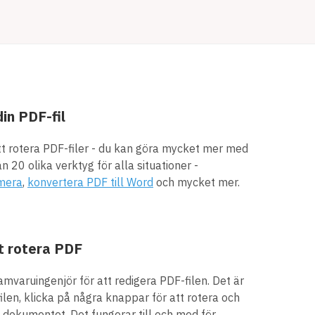
in PDF-fil
tt rotera PDF-filer - du kan göra mycket mer med
 20 olika verktyg för alla situationer -
mera
,
konvertera PDF till Word
och mycket mer.
tt rotera PDF
mvaruingenjör för att redigera PDF-filen. Det är
len, klicka på några knappar för att rotera och
 dokumentet. Det fungerar till och med för