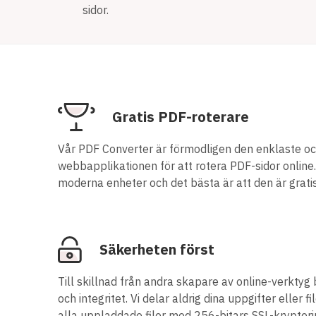
sidor.
Gratis PDF-roterare
Vår PDF Converter är förmodligen den enklaste o
webbapplikationen för att rotera PDF-sidor online
moderna enheter och det bästa är att den är gratis
Säkerheten först
Till skillnad från andra skapare av online-verktyg 
och integritet. Vi delar aldrig dina uppgifter eller 
alla uppladdade filer med 256-bitars SSL-krypteri