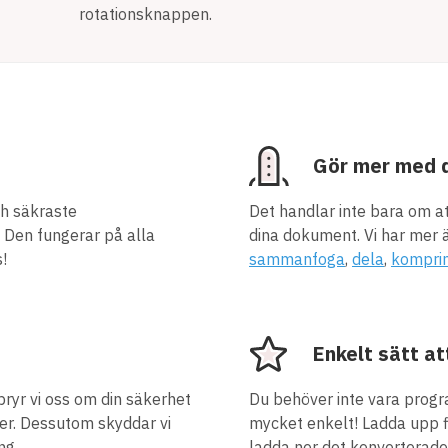
rotationsknappen.
Gör mer med d
ch säkraste
Det handlar inte bara om a
. Den fungerar på alla
dina dokument. Vi har mer än
!
sammanfoga
,
dela
,
kompri
Enkelt sätt a
bryr vi oss om din säkerhet
Du behöver inte vara progra
filer. Dessutom skyddar vi
mycket enkelt! Ladda upp fi
ng.
ladda ner det konverterade