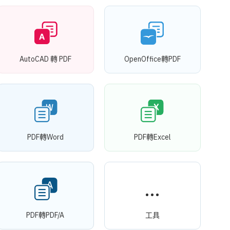
AutoCAD 轉 PDF
OpenOffice轉PDF
PDF轉Word
PDF轉Excel
PDF轉PDF/A
工具