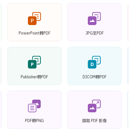
PowerPoint轉PDF
JPG至PDF
Publisher轉PDF
DICOM轉PDF
PDF轉PNG
擷取 PDF 影像