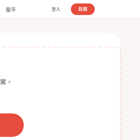
登入
註冊
壓平
檔案。