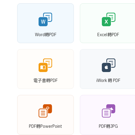
Word轉PDF
Excel轉PDF
電子書轉PDF
iWork 轉 PDF
PDF轉PowerPoint
PDF轉JPG