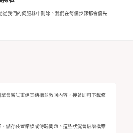
動從我們的伺服器中刪除。我們在每個步驟都會優先
復引擎會嘗試重建其結構並救回內容，接著即可下載修
完整、儲存裝置錯誤或傳輸問題。這些狀況會破壞檔案