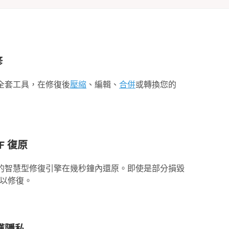
修
全套工具，在修復後
壓縮
、編輯、
合併
或轉換您的
F 復原
的智慧型修復引擎在幾秒鐘內還原。即使是部分損毀
可以修復。
護隱私