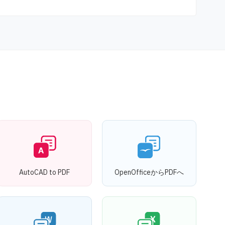
AutoCAD to PDF
OpenOfficeからPDFへ