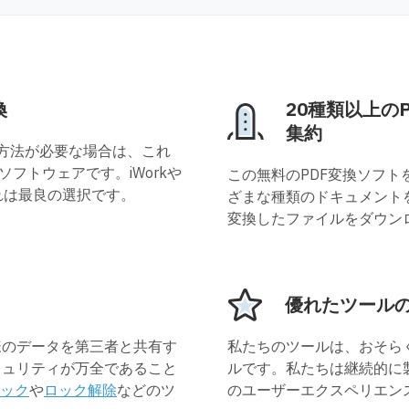
換
20種類以上の
集約
な方法が必要な場合は、これ
ソフトウェアです。iWorkや
この無料のPDF変換ソフトを使え
それは最良の選択です。
ざまな種類のドキュメント
変換したファイルをダウン
優れたツール
様のデータを第三者と共有す
私たちのツールは、おそら
キュリティが万全であること
ルです。私たちは継続的に
ック
や
ロック解除
などのツ
のユーザーエクスペリエン