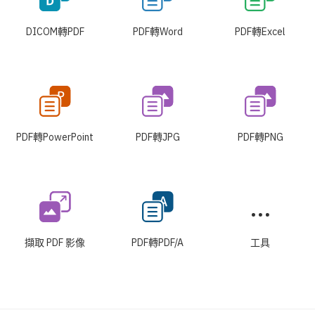
DICOM轉PDF
PDF轉Word
PDF轉Excel
PDF轉PowerPoint
PDF轉JPG
PDF轉PNG
擷取 PDF 影像
PDF轉PDF/A
工具