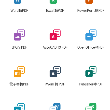
Word轉PDF
Excel轉PDF
PowerPoint轉PDF
JPG至PDF
AutoCAD 轉 PDF
OpenOffice轉PDF
電子書轉PDF
iWork 轉 PDF
Publisher轉PDF