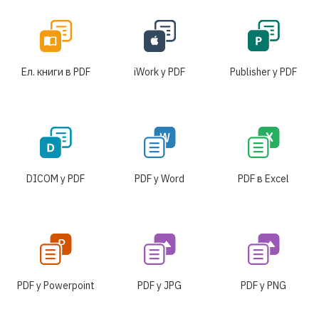
Ел. книги в PDF
iWork у PDF
Publisher у PDF
DICOM у PDF
PDF у Word
PDF в Excel
PDF у Powerpoint
PDF у JPG
PDF у PNG