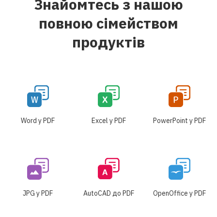
Знайомтесь з нашою
повною сімейством
продуктів
Word у PDF
Excel у PDF
PowerPoint у PDF
JPG у PDF
AutoCAD до PDF
OpenOffice у PDF