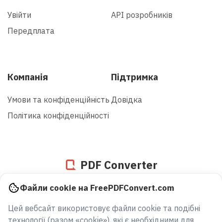
Увійти
API розробників
Передплата
Компанія
Підтримка
Умови та конфіденційність
Довідка
Політика конфіденційності
PDF Converter
Файли cookie на FreePDFConvert.com
945136562537
Цей вебсайт використовує файли cookie та подібні
файлів, перетворених з 2005 року
технології (разом «cookie»), які є необхідними для