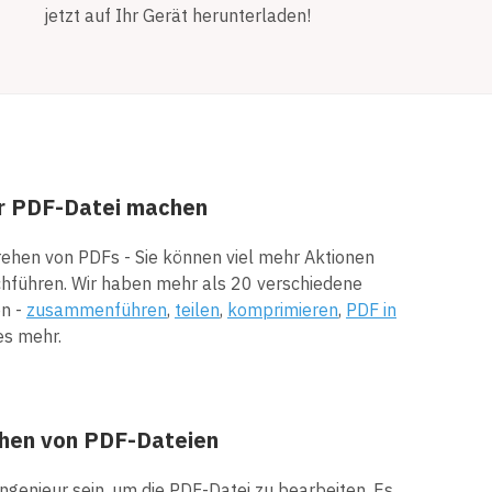
jetzt auf Ihr Gerät herunterladen!
er PDF-Datei machen
rehen von PDFs - Sie können viel mehr Aktionen
hführen. Wir haben mehr als 20 verschiedene
on -
zusammenführen
,
teilen
,
komprimieren
,
PDF in
es mehr.
ehen von PDF-Dateien
ngenieur sein, um die PDF-Datei zu bearbeiten. Es