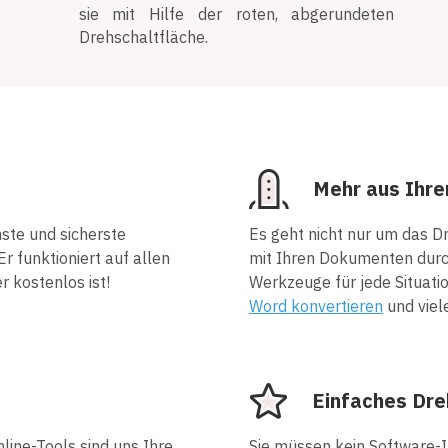
sie mit Hilfe der roten, abgerundeten
Drehschaltfläche.
Mehr aus Ihr
hste und sicherste
Es geht nicht nur um das D
 funktioniert auf allen
mit Ihren Dokumenten durc
r kostenlos ist!
Werkzeuge für jede Situati
Word konvertieren
und viel
Einfaches Dr
line-Tools sind uns Ihre
Sie müssen kein Software-I