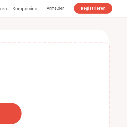
ren
Komprimieren
Drehen
Schwärzen
Abflachen
Anmelden
Registrieren