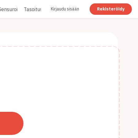
Sensuroi
Tasoitus
Kirjaudu sisään
Rekisteröidy