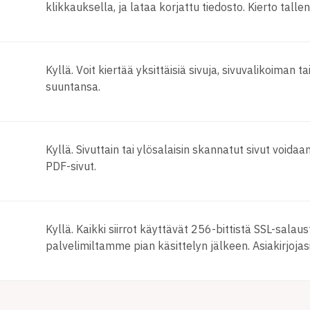
klikkauksella, ja lataa korjattu tiedosto. Kierto tal
Kyllä. Voit kiertää yksittäisiä sivuja, sivuvalikoiman ta
suuntansa.
Kyllä. Sivuttain tai ylösalaisin skannatut sivut void
PDF-sivut.
Kyllä. Kaikki siirrot käyttävät 256-bittistä SSL-salau
palvelimiltamme pian käsittelyn jälkeen. Asiakirjojas