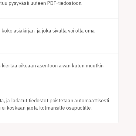
lentuu pysyvästi uuteen PDF-tiedostoon.
i koko asiakirjan, ja joka sivulla voi olla oma
aan kiertää oikeaan asentoon aivan kuten muutkin
sta, ja ladatut tiedostot poistetaan automaattisesti
i ei koskaan jaeta kolmansille osapuolille.