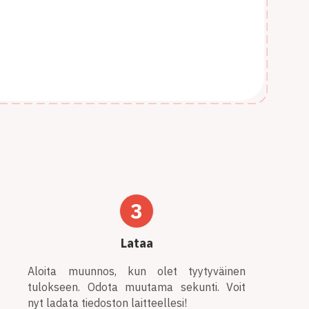
3
Lataa
Aloita muunnos, kun olet tyytyväinen
tulokseen. Odota muutama sekunti. Voit
nyt ladata tiedoston laitteellesi!