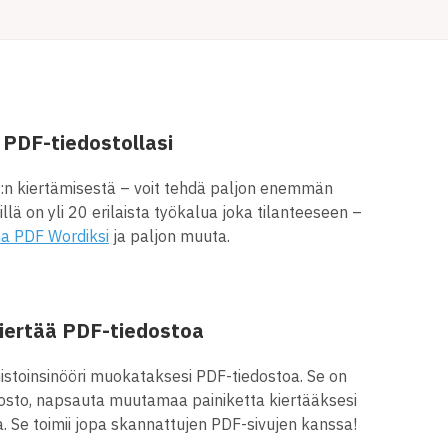
PDF-tiedostollasi
:n kiertämisestä – voit tehdä paljon enemmän
eillä on yli 20 erilaista työkalua joka tilanteeseen –
a PDF Wordiksi
ja paljon muuta.
iertää PDF-tiedostoa
lmistoinsinööri muokataksesi PDF-tiedostoa. Se on
edosto, napsauta muutamaa painiketta kiertääksesi
a. Se toimii jopa skannattujen PDF-sivujen kanssa!