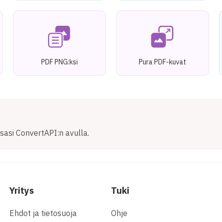
PDF PNG:ksi
Pura PDF-kuvat
asi ConvertAPI:n avulla.
Yritys
Tuki
Ehdot ja tietosuoja
Ohje