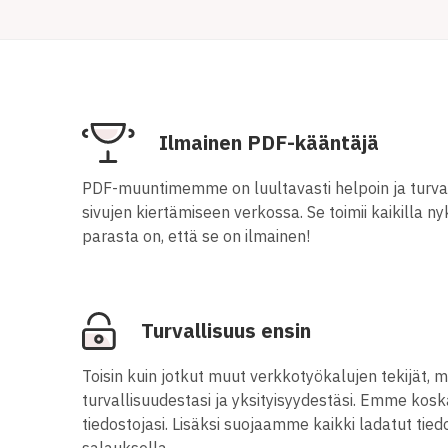
Ilmainen PDF-kääntäjä
PDF-muuntimemme on luultavasti helpoin ja turval
sivujen kiertämiseen verkossa. Se toimii kaikilla nyky
parasta on, että se on ilmainen!
Turvallisuus ensin
Toisin kuin jotkut muut verkkotyökalujen tekijät,
turvallisuudestasi ja yksityisyydestäsi. Emme koska
tiedostojasi. Lisäksi suojaamme kaikki ladatut tied
salauksella.