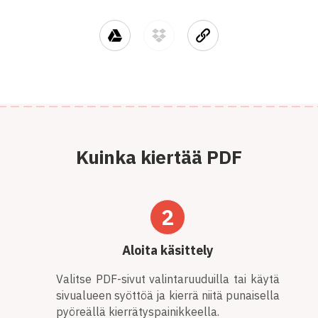
Kuinka kiertää PDF
2
Aloita käsittely
Valitse PDF-sivut valintaruuduilla tai käytä
sivualueen syöttöä ja kierrä niitä punaisella
pyöreällä kierrätyspainikkeella.