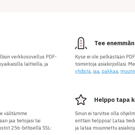
Tee enemmän 
lisin verkkosovellus PDF-
Kyse ei ole pelkästään PDF
aikaisilla laitteilla, ja
toimintoja asiakirjoillasi. M
yhdistä
,
jaa
,
pakkaa
,
muunn
Helppo tapa k
 me välitämme
Sinun ei tarvitse olla ohje
an jaa tietojasi tai
erittäin helppoa! Lataa ti
ostot 256-bittisellä SSL-
ja lataa muunnettu asiakirj