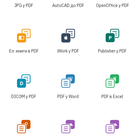
JPG у PDF
AutoCAD до PDF
OpenOffice у PDF
Ел. книги в PDF
iWork у PDF
Publisher у PDF
DICOM у PDF
PDF у Word
PDF в Excel